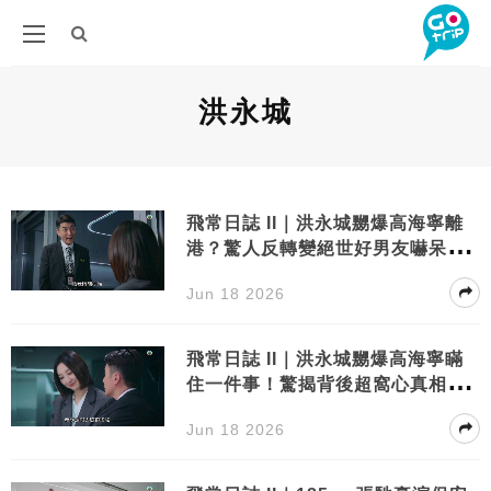
洪永城
飛常日誌 II｜洪永城嬲爆高海寧離
港？驚人反轉變絕世好男友嚇呆馬
國明！
Jun 18 2026
飛常日誌 II｜洪永城嬲爆高海寧瞞
住一件事！驚揭背後超窩心真相冧
暈對方
Jun 18 2026