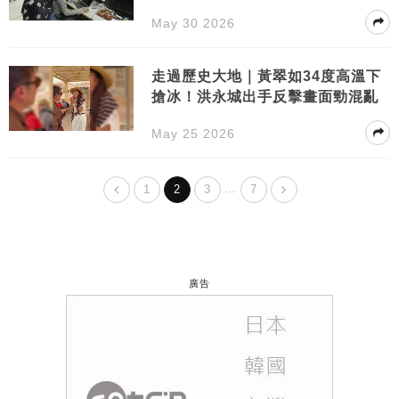
May 30 2026
走過歷史大地｜黃翠如34度高溫下
搶冰！洪永城出手反擊畫面勁混亂
May 25 2026
…
1
2
3
7
廣告