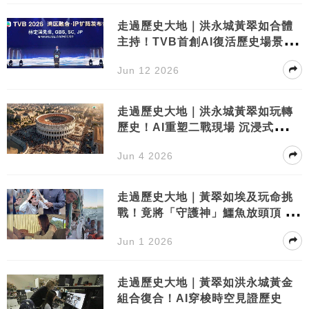
走過歷史大地｜洪永城黃翠如合體
主持！TVB首創AI復活歷史場景勁
震撼
Jun 12 2026
走過歷史大地｜洪永城黃翠如玩轉
歷史！AI重塑二戰現場 沉浸式體驗
震驚網民
Jun 4 2026
走過歷史大地｜黃翠如埃及玩命挑
戰！竟將「守護神」鱷魚放頭頂 畫
面極震撼
Jun 1 2026
走過歷史大地｜黃翠如洪永城黃金
組合復合！AI穿梭時空見證歷史