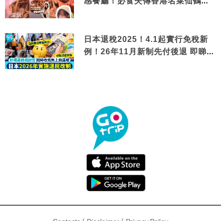
感餐廳！必食失傳香港名菜仙鶴神
針＋黃金松葉蟹斗
日本退稅2025！4.1起實行免稅新
例！26年11月新制先付後退 即睇步
驟！