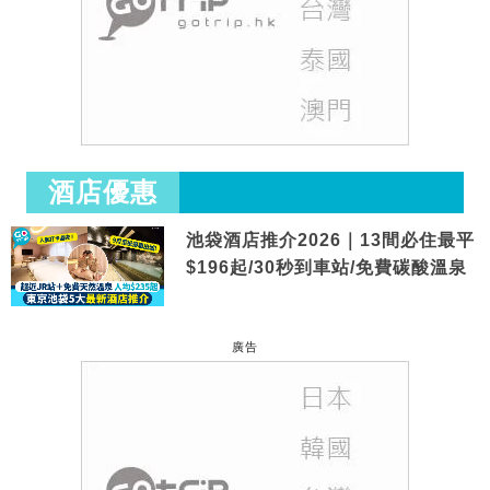
酒店優惠
池袋酒店推介2026｜13間必住最平
$196起/30秒到車站/免費碳酸溫泉
廣告