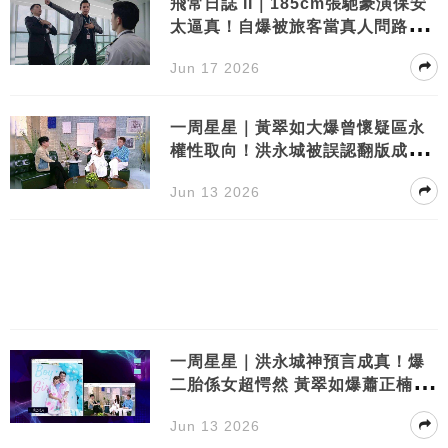
飛常日誌 II｜185cm張馳豪演保安
太逼真！自爆被旅客當真人問路勁
尷尬
Jun 17 2026
一周星星｜黃翠如大爆曾懷疑區永
權性取向！洪永城被誤認翻版成龍
勁尷尬
Jun 13 2026
一周星星｜洪永城神預言成真！爆
二胎係女超愕然 黃翠如爆蕭正楠對
親家遭拒？
Jun 13 2026