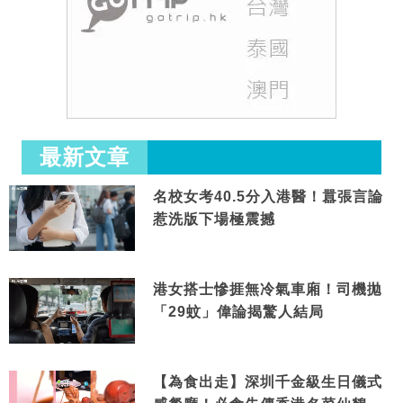
最新文章
名校女考40.5分入港醫！囂張言論
惹洗版下場極震撼
港女搭士慘捱無冷氣車廂！司機拋
「29蚊」偉論揭驚人結局
【為食出走】深圳千金級生日儀式