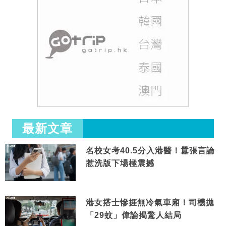
最新文章
名校女考40.5分入港醫！囂張言論
惹洗版下場極震撼
港女搭士慘捱無冷氣車廂！司機拋
「29蚊」偉論揭驚人結局