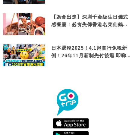
【為食出走】深圳千金級生日儀式
感餐廳！必食失傳香港名菜仙鶴神
針＋黃金松葉蟹斗
日本退稅2025！4.1起實行免稅新
例！26年11月新制先付後退 即睇步
驟！