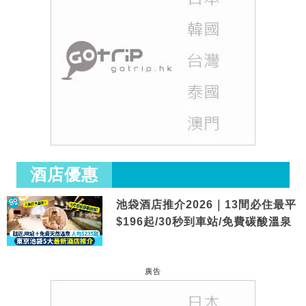
酒店優惠
池袋酒店推介2026｜13間必住最平
$196起/30秒到車站/免費碳酸溫泉
廣告