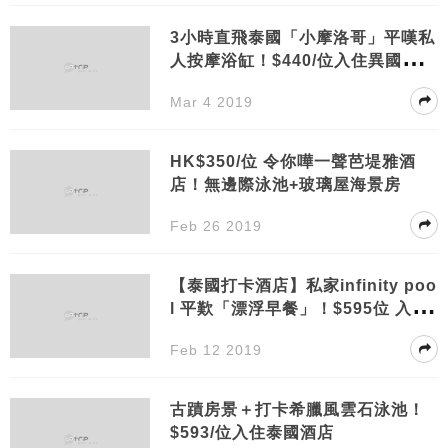
3小時直飛泰國「小摩洛哥」平嘆私
人按摩浴缸！$440/位入住異國風粉
紅色華欣酒店
Mar 4 2019
HK$350/位 令你嘩一聲芭堤雅酒
店！無邊際泳池+玻璃屋海景房
Feb 26 2019
【泰國打卡酒店】私家infinity poo
l 平歎「漂浮早餐」！$595位 入住
超豪華布吉resort
Feb 12 2019
古蹟房景＋打卡希臘風雲石泳池！
$593/位入住泰國酒店