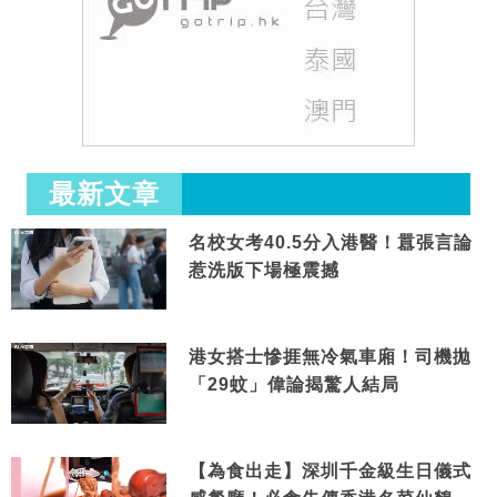
最新文章
名校女考40.5分入港醫！囂張言論
惹洗版下場極震撼
港女搭士慘捱無冷氣車廂！司機拋
「29蚊」偉論揭驚人結局
【為食出走】深圳千金級生日儀式