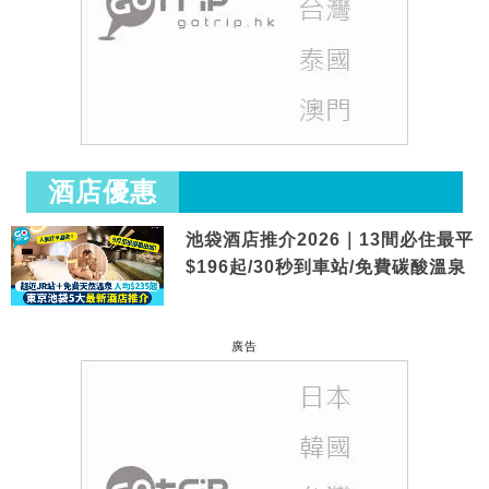
酒店優惠
池袋酒店推介2026｜13間必住最平
$196起/30秒到車站/免費碳酸溫泉
廣告