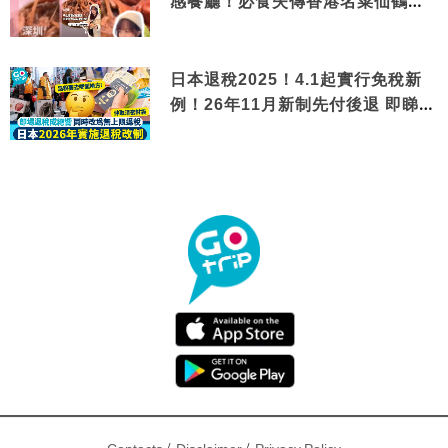
感餐廳！必食失傳香港名菜仙鶴神
針＋黃金松葉蟹斗
日本退稅2025！4.1起實行免稅新
例！26年11月新制先付後退 即睇步
驟！