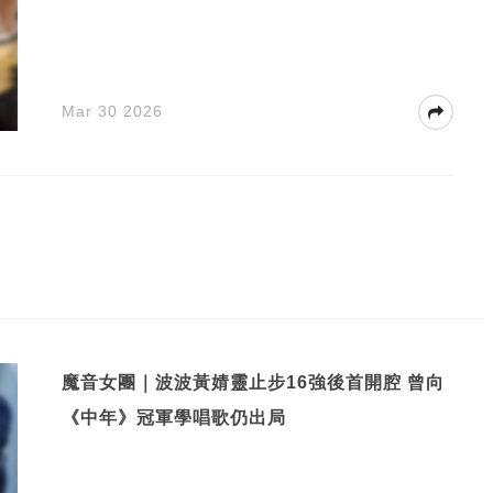
Mar 30 2026
魔音女團｜波波黃婧靈止步16強後首開腔 曾向
《中年》冠軍學唱歌仍出局