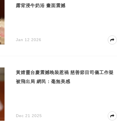
露背浸牛奶浴 畫面震撼
Jan 12 2026
黃婧靈台慶震撼晚裝惹禍 慈善節目司儀工作疑
被飛出局 網民：毫無美感
Dec 21 2025