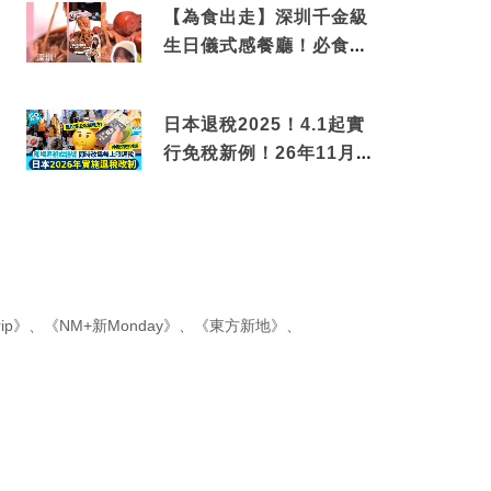
【為食出走】深圳千金級
生日儀式感餐廳！必食失
傳香港名菜仙鶴神針＋黃
金松葉蟹斗
日本退稅2025！4.1起實
行免稅新例！26年11月
新制先付後退 即睇步驟！
ip》
、
《NM+新Monday》
、
《東方新地》
、