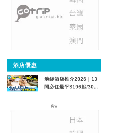
酒店優惠
池袋酒店推介2026｜13
間必住最平$196起/30秒
到車站/免費碳酸溫泉
廣告