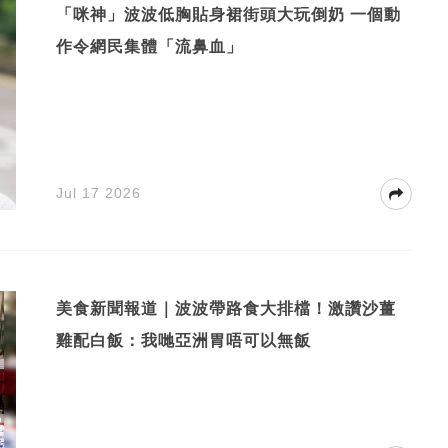
「咪神」波波低胸貼身裙街頭大玩倒奶 一個動
作令網民集體「流鼻血」
Jul 17 2026
美食新聞報道｜波波帶路食大排檔！激讚沙薑
雞配白飯：我哋亞洲胃唔可以無飯