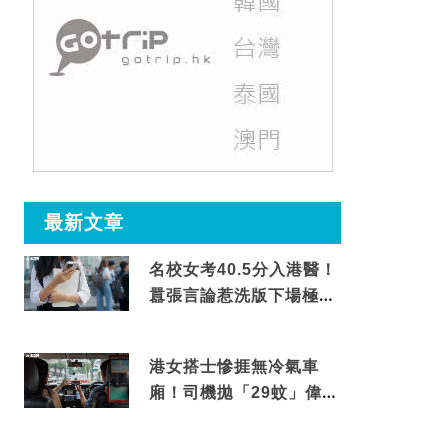
最新文章
名校女考40.5分入港醫！
囂張言論惹洗版下場極震
撼
港女搭士慘捱無冷氣車
廂！司機拋「29蚊」偉論
揭驚人結局