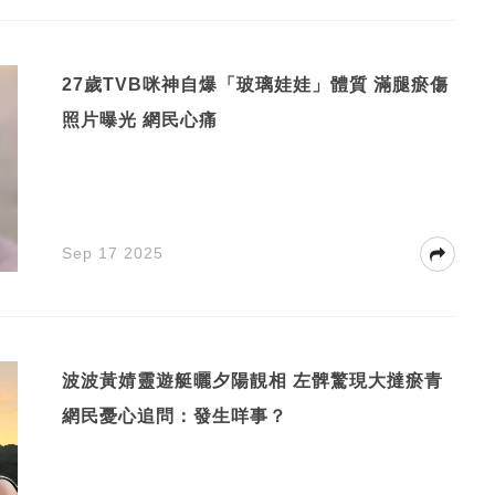
27歲TVB咪神自爆「玻璃娃娃」體質 滿腿瘀傷
照片曝光 網民心痛
Sep 17 2025
波波黃婧靈遊艇曬夕陽靚相 左髀驚現大撻瘀青
網民憂心追問：發生咩事？