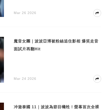
Mar 26 2026
魔音女團｜波波亞博被粉絲追住影相 爆笑走音
面試片再翻Hit
Mar 24 2026
冲遊泰國 11｜波波為節目犧牲！螢幕首次全裸