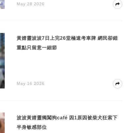
May 28 2026
黃婧靈波波7日上完26堂極速考車牌 網民卻錯
重點只留意一細節
May 16 2026
波波黃婧靈獨闖狗café 因1原因被柴犬狂索下
半身敏感部位