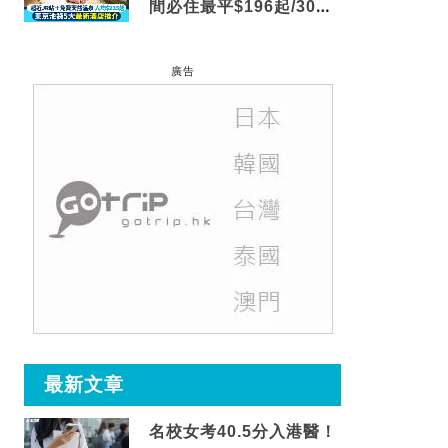
間必住最平$196起/30秒
到車站/免費碳酸溫泉
廣告
最新文章
名校女考40.5分入港醫！