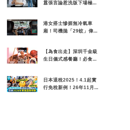
囂張言論惹洗版下場極震
撼
港女搭士慘捱無冷氣車
廂！司機拋「29蚊」偉論
揭驚人結局
【為食出走】深圳千金級
生日儀式感餐廳！必食失
傳香港名菜仙鶴神針＋黃
金松葉蟹斗
日本退稅2025！4.1起實
行免稅新例！26年11月
新制先付後退 即睇步驟！