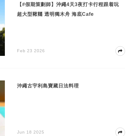
【#假期策劃師】沖繩4天3夜打卡行程跟着玩
超大型鞦韆 透明獨木舟 海底Cafe
Feb 23 2026
沖繩古宇利島寶藏日法料理
Jun 18 2025