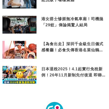
港女搭士慘捱無冷氣車廂！司機拋
「29蚊」偉論揭驚人結局
【為食出走】深圳千金級生日儀式
感餐廳！必食失傳香港名菜仙鶴神
針＋黃金松葉蟹斗
日本退稅2025！4.1起實行免稅新
例！26年11月新制先付後退 即睇步
驟！