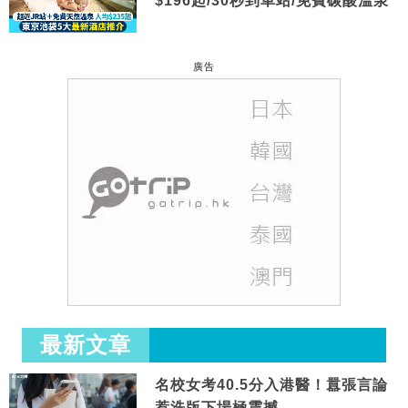
$196起/30秒到車站/免費碳酸溫泉
廣告
最新文章
名校女考40.5分入港醫！囂張言論
惹洗版下場極震撼