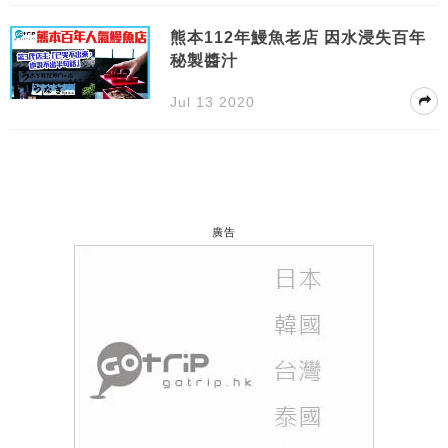
熊本112年鰻魚老店 因水浸失百年
秘製醬汁
Jul 13 2020
廣告