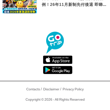
例！26年11月新制先付後退 即睇步
驟！
/
/
Contacts
Disclaimer
Privacy Policy
Copyright © 2026 - All Rights Reserved