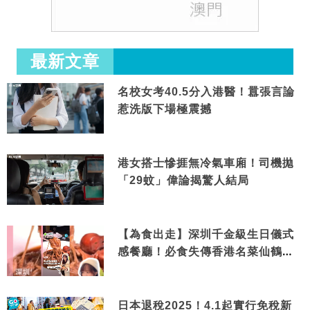
最新文章
名校女考40.5分入港醫！囂張言論
惹洗版下場極震撼
港女搭士慘捱無冷氣車廂！司機拋
「29蚊」偉論揭驚人結局
【為食出走】深圳千金級生日儀式
感餐廳！必食失傳香港名菜仙鶴神
針＋黃金松葉蟹斗
日本退稅2025！4.1起實行免稅新