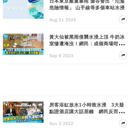
日本東京嚴重暴雨 澀谷發出「氾濫
危險情報」 山手線等多個車站水浸
Aug 21 2024
黃大仙被黑雨侵襲水浸上頂 牛奶冰
室慘遭淹沒！網民：成個商場咁就
冇咗
Sep 8 2023
房客浴缸放水1小時致水浸 3大疑
點證酒店講大話屈錢 網民反而撐
酒店？
Nov 3 2022