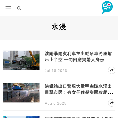
水浸
瀋陽暴雨賓利車主出動吊車將座駕
吊上半空 一句回應揭驚人身份
Jul 18 2026
港鐵站出口驚現大量曱甴隨水湧出
目擊市民：有女仔俾幾隻圍攻爬到
上頭
Aug 6 2025