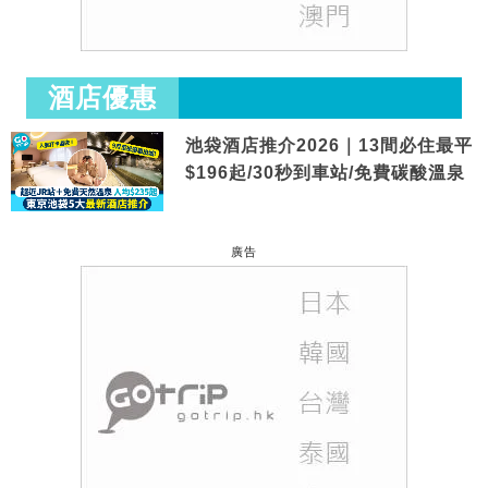
酒店優惠
池袋酒店推介2026｜13間必住最平
$196起/30秒到車站/免費碳酸溫泉
廣告