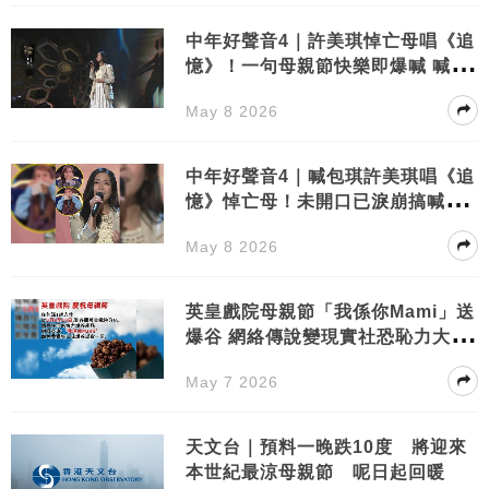
中年好聲音4｜許美琪悼亡母唱《追
憶》！一句母親節快樂即爆喊 喊到
全場淚崩
May 8 2026
中年好聲音4｜喊包琪許美琪唱《追
憶》悼亡母！未開口已淚崩搞喊全
場
May 8 2026
英皇戲院母親節「我係你Mami」送
爆谷 網絡傳說變現實社恐恥力大考
驗！
May 7 2026
天文台｜預料一晚跌10度 將迎來
本世紀最涼母親節 呢日起回暖