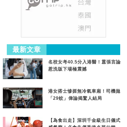
最新文章
名校女考40.5分入港醫！囂張言論
惹洗版下場極震撼
港女搭士慘捱無冷氣車廂！司機拋
「29蚊」偉論揭驚人結局
【為食出走】深圳千金級生日儀式