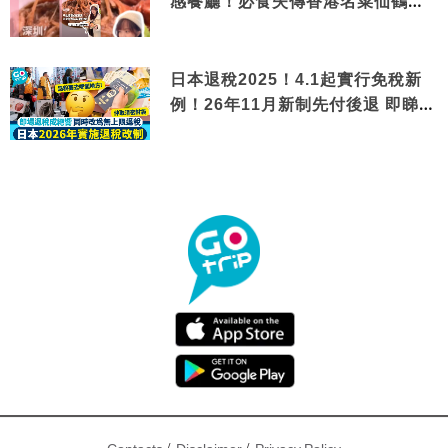
感餐廳！必食失傳香港名菜仙鶴神
針＋黃金松葉蟹斗
日本退稅2025！4.1起實行免稅新
例！26年11月新制先付後退 即睇步
驟！