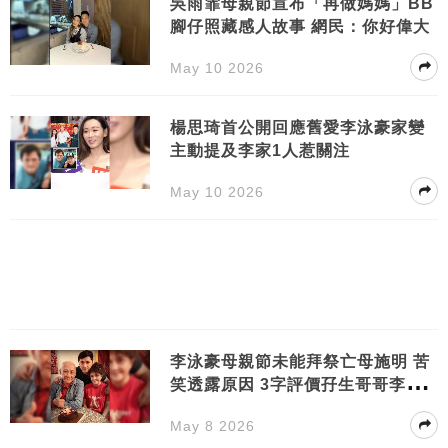
吳雨霏母親節宣布「再做媽媽」BB
腳仔照藏感人故事 網民：你好偉大
May 10 2026
楊思琦首公開回應舊愛李泳豪家變
主動提及李家1人惹關注
May 10 2026
李泳豪母親節未能拜祭亡母施明 苦
笑透露原因 3字評價孖生哥哥李泳
漢
May 8 2026