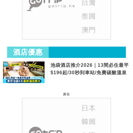
酒店優惠
池袋酒店推介2026｜13間必住最平
$196起/30秒到車站/免費碳酸溫泉
廣告