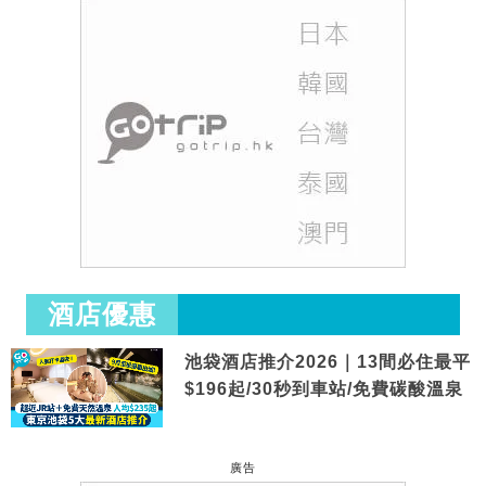
酒店優惠
池袋酒店推介2026｜13間必住最平
$196起/30秒到車站/免費碳酸溫泉
廣告