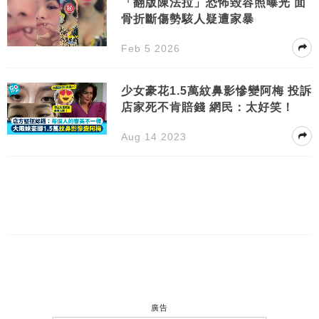
「翻版陳法拉」恐怖毀容照曝光 面
骨折斷傷勢駭人疑遭家暴
Feb 5 2026
少女豪花1.5萬紋鼻影慘變阿梅 投訴
店家死不肯賠錢 網民：太好笑！
Aug 14 2023
廣告