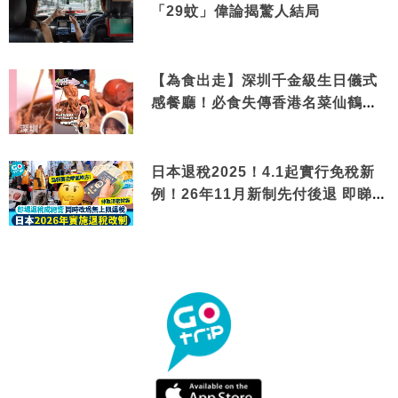
「29蚊」偉論揭驚人結局
【為食出走】深圳千金級生日儀式
感餐廳！必食失傳香港名菜仙鶴神
針＋黃金松葉蟹斗
日本退稅2025！4.1起實行免稅新
例！26年11月新制先付後退 即睇步
驟！