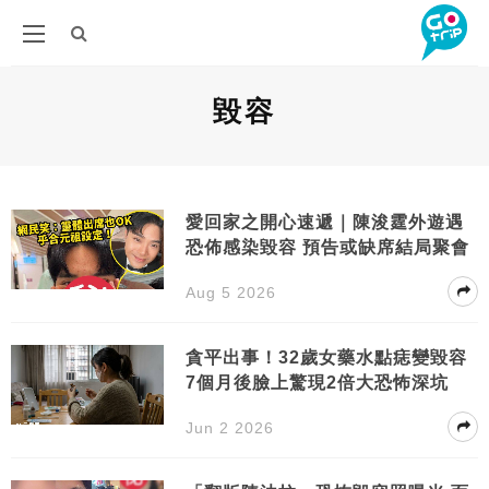
毀容
愛回家之開心速遞｜陳浚霆外遊遇
恐佈感染毀容 預告或缺席結局聚會
Aug 5 2026
貪平出事！32歲女藥水點痣變毀容
7個月後臉上驚現2倍大恐怖深坑
Jun 2 2026