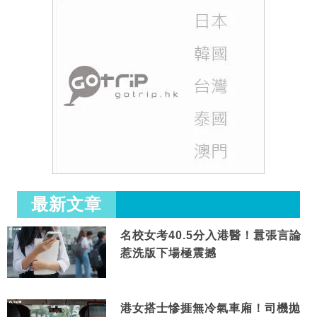
最新文章
名校女考40.5分入港醫！囂張言論
惹洗版下場極震撼
港女搭士慘捱無冷氣車廂！司機拋