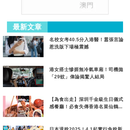
最新文章
名校女考40.5分入港醫！囂張言論
惹洗版下場極震撼
港女搭士慘捱無冷氣車廂！司機拋
「29蚊」偉論揭驚人結局
【為食出走】深圳千金級生日儀式
感餐廳！必食失傳香港名菜仙鶴神
針＋黃金松葉蟹斗
日本退稅2025！4.1起實行免稅新