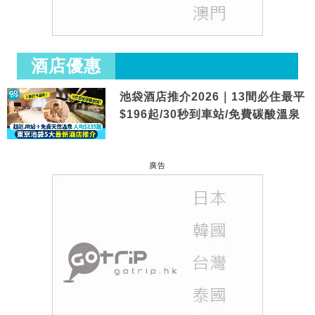
酒店優惠
池袋酒店推介2026｜13間必住最平
$196起/30秒到車站/免費碳酸溫泉
廣告