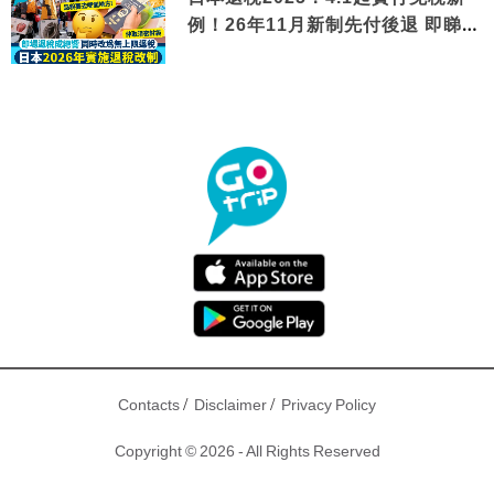
例！26年11月新制先付後退 即睇步
驟！
/
/
Contacts
Disclaimer
Privacy Policy
Copyright © 2026 - All Rights Reserved