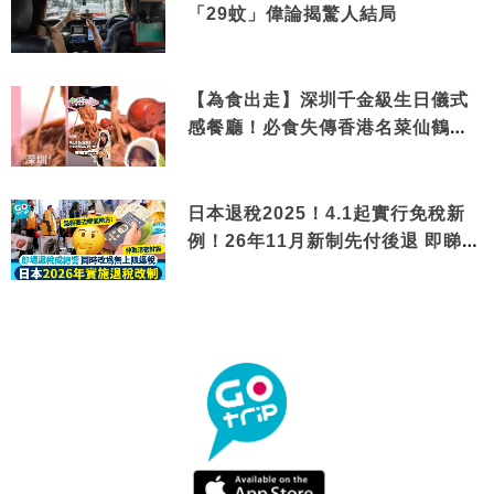
「29蚊」偉論揭驚人結局
【為食出走】深圳千金級生日儀式
感餐廳！必食失傳香港名菜仙鶴神
針＋黃金松葉蟹斗
日本退稅2025！4.1起實行免稅新
例！26年11月新制先付後退 即睇步
驟！