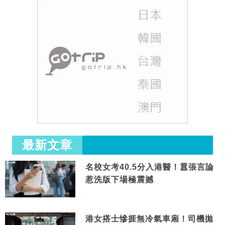
最新文章
名校女考40.5分入港醫！囂張言論
惹洗版下場極震撼
港女搭士慘捱無冷氣車廂！司機拋