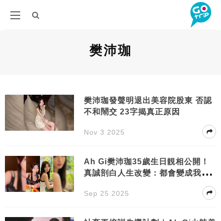
樊沛珈
樊沛珈發聲明退出美容院股東 否認
不和鬧交 23字揭真正原因
Nov 3 2025
Ah Gi樊沛珈35歲生日靚相公開！
真誠剖白人生改變：都會變成我生
活嘅養分
Sep 25 2025