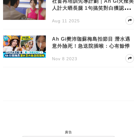
社畜再培訓先導計劃｜Ah Gi火辣美
人計大晒長腿 1句搞笑對白獲認證
靚女地位
Aug 11 2025
Ah Gi樊沛珈蘇梅島拍節目 潛水遇
意外險死！急送院插喉：心有餘悸
Nov 8 2023
廣告