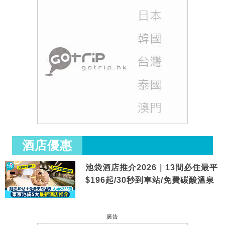
酒店優惠
池袋酒店推介2026｜13間必住最平
$196起/30秒到車站/免費碳酸溫泉
廣告