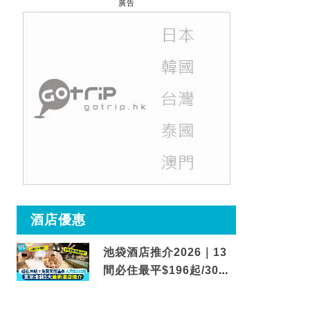
廣告
酒店優惠
池袋酒店推介2026｜13
間必住最平$196起/30秒
到車站/免費碳酸溫泉