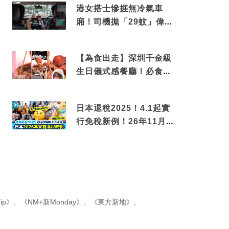
港女搭士慘捱無冷氣車
廂！司機拋「29蚊」偉論
揭驚人結局
【為食出走】深圳千金級
生日儀式感餐廳！必食失
傳香港名菜仙鶴神針＋黃
金松葉蟹斗
日本退稅2025！4.1起實
行免稅新例！26年11月
新制先付後退 即睇步
驟！
ip》
、
《NM+新Monday》
、
《東方新地》
、