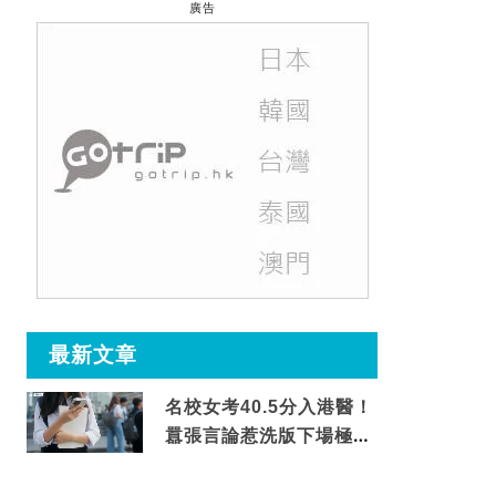
廣告
最新文章
名校女考40.5分入港醫！
囂張言論惹洗版下場極震
撼