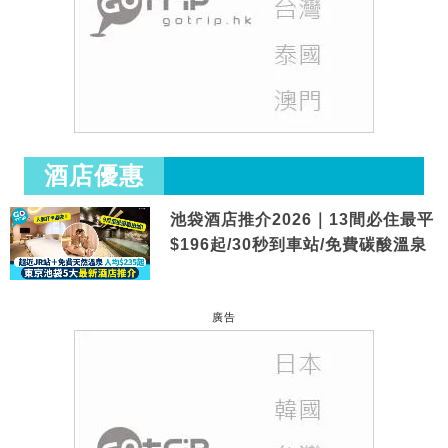
酒店優惠
池袋酒店推介2026｜13間必住最平
$196起/30秒到車站/免費碳酸溫泉
廣告