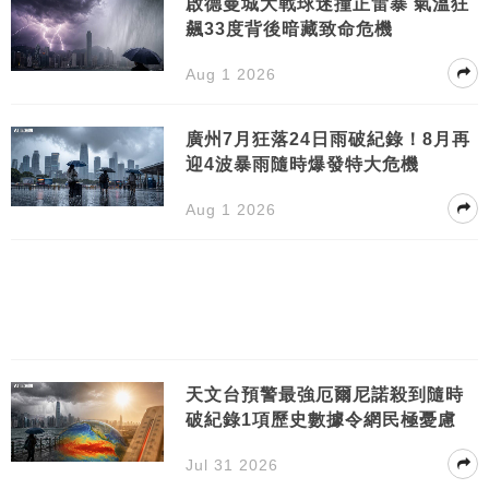
啟德曼城大戰球迷撞正雷暴 氣溫狂
飆33度背後暗藏致命危機
Aug 1 2026
廣州7月狂落24日雨破紀錄！8月再
迎4波暴雨隨時爆發特大危機
Aug 1 2026
天文台預警最強厄爾尼諾殺到隨時
破紀錄1項歷史數據令網民極憂慮
Jul 31 2026