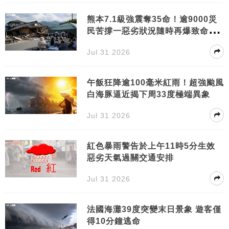
熊本7.1級強震奪35命！逾9000災
民苦撐一惡劣狀況隨時再爆致命危
機
Jul 31 2026
午飯狂降逾100毫米紅雨！超強颱風
白海豚逼近揭下周33度極端異象
Jul 31 2026
紅色暴雨警告於上午11時5分生效
惡劣天氣過關交通安排
Jul 31 2026
法國海灘39度突變末日景象 遊客僅
得10分鐘逃命