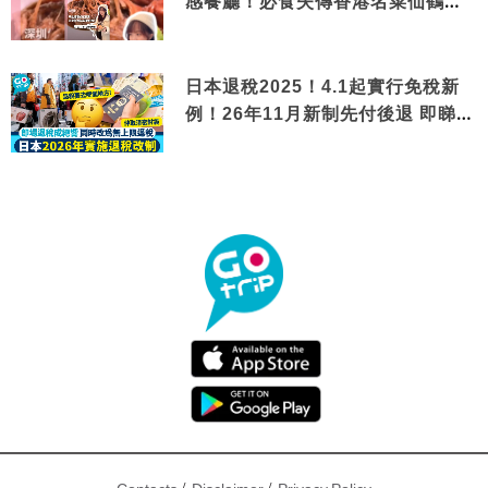
感餐廳！必食失傳香港名菜仙鶴神
針＋黃金松葉蟹斗
日本退稅2025！4.1起實行免稅新
例！26年11月新制先付後退 即睇步
驟！