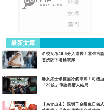
最新文章
名校女考40.5分入港醫！囂張言論
惹洗版下場極震撼
港女搭士慘捱無冷氣車廂！司機拋
「29蚊」偉論揭驚人結局
【為食出走】深圳千金級生日儀式