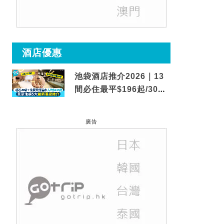
酒店優惠
池袋酒店推介2026｜13
間必住最平$196起/30秒
到車站/免費碳酸溫泉
廣告