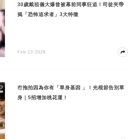
30歲戴祖儀大爆曾被幕前同事狂追！司徒夾帶
揭「恐怖追求者」3大特徵
Feb 13 2026
冇拖拍因為你有「單身基因 」！光棍節告別單
身｜5招增加桃花運！