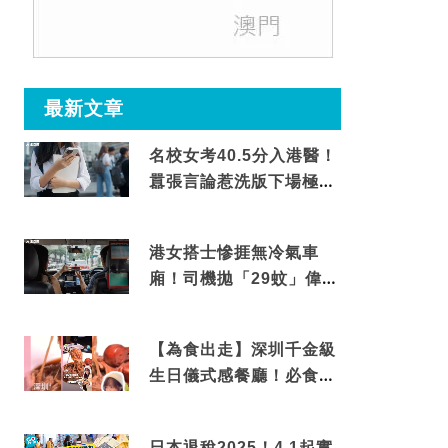
最新文章
名校女考40.5分入港醫！
囂張言論惹洗版下場極震
撼
港女搭士慘捱無冷氣車
廂！司機拋「29蚊」偉論
揭驚人結局
【為食出走】深圳千金級
生日儀式感餐廳！必食失
傳香港名菜仙鶴神針＋黃
金松葉蟹斗
日本退稅2025！4.1起實