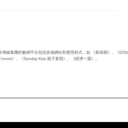
新傳媒集團的數碼平台包括多個網站和應用程式，如
《新假期》
、
《GOtr
《more》
、
《Sunday Kiss 親子童萌》
、
《經濟一週》
。