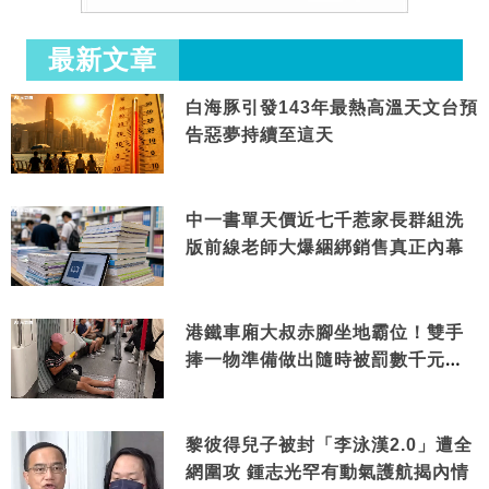
最新文章
白海豚引發143年最熱高溫天文台預
告惡夢持續至這天
中一書單天價近七千惹家長群組洗
版前線老師大爆綑綁銷售真正內幕
港鐵車廂大叔赤腳坐地霸位！雙手
捧一物準備做出隨時被罰數千元舉
動
黎彼得兒子被封「李泳漢2.0」遭全
網圍攻 鍾志光罕有動氣護航揭內情