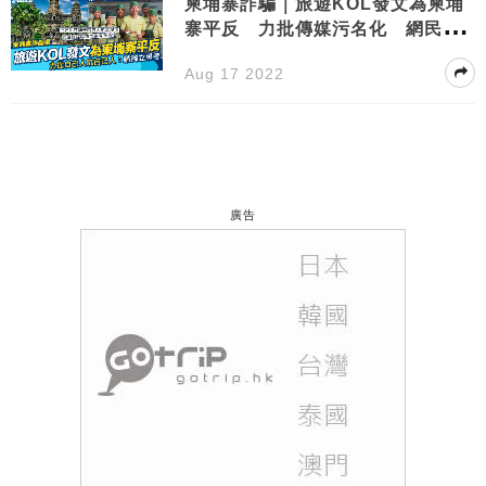
柬埔寨詐騙｜旅遊KOL發文為柬埔
寨平反 力批傳媒污名化 網民反
應超兩極
Aug 17 2022
廣告