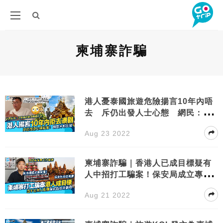
柬埔寨詐騙
港人憂泰國旅遊危險揚言10年內唔
去 斥仍出發人士心態 網民：邊
到都唔好去
Aug 23 2022
柬埔寨詐騙｜香港人已成目標疑有
人中招打工騙案！保安局成立專責
小組
Aug 21 2022