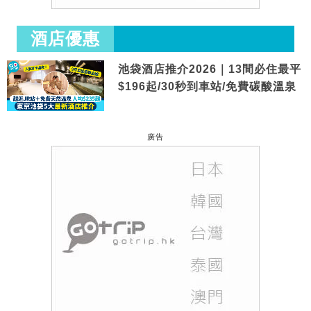
酒店優惠
池袋酒店推介2026｜13間必住最平
$196起/30秒到車站/免費碳酸溫泉
廣告