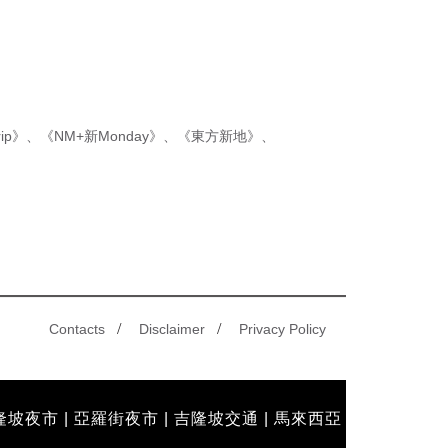
新制先付後退 即睇步驟！
ip》
、
《NM+新Monday》
、
《東方新地》
、
/
/
Contacts
Disclaimer
Privacy Policy
隆坡夜市
|
亞羅街夜市
|
吉隆坡交通
|
馬來西亞