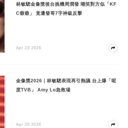
林敏驄金像獎後台挑機周潤發 嘲笑對方似「KF
C爺爺」 竟遭發哥7字神級反擊
Apr 23 2026
金像獎2026｜林敏驄表現再引熱議 台上爆「呢
度TVB」 Amy Lo急救場
Apr 20 2026