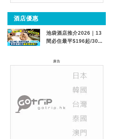
酒店優惠
池袋酒店推介2026｜13
間必住最平$196起/30秒
到車站/免費碳酸溫泉
廣告