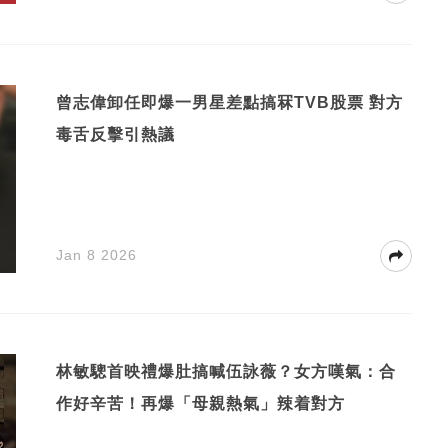
曾志偉卸任即爆一男星差點搞冧TVB股票 對方
毒舌反擊引熱議
Jan 8 2026
林敏驄首映禮爆肚搞喊伍詠薇？女方嘆氣：合
作好辛苦！再爆「母親熱氣」辣着對方