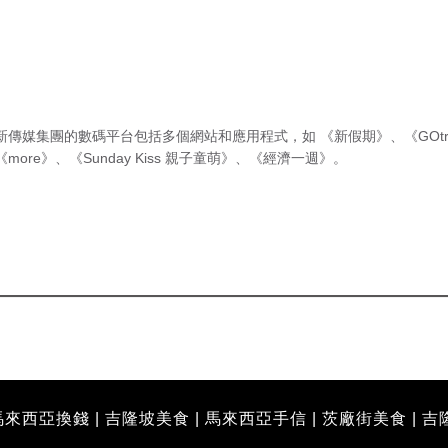
新傳媒集團的數碼平台包括多個網站和應用程式，如
《新假期》
、
《GOtr
《more》
、
《Sunday Kiss 親子童萌》
、
《經濟一週》
。
馬來西亞換錢
|
吉隆坡美食
|
馬來西亞手信
|
茨廠街美食
|
吉