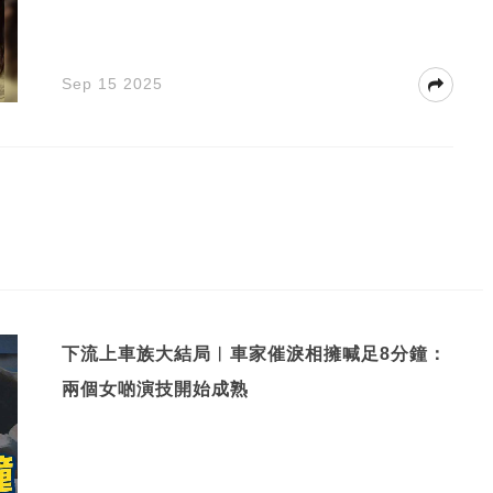
Sep 15 2025
下流上車族大結局︱車家催淚相擁喊足8分鐘：
兩個女啲演技開始成熟