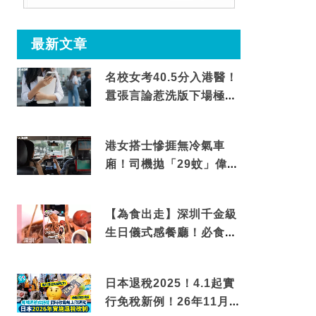
最新文章
名校女考40.5分入港醫！
囂張言論惹洗版下場極震
撼
港女搭士慘捱無冷氣車
廂！司機拋「29蚊」偉論
揭驚人結局
【為食出走】深圳千金級
生日儀式感餐廳！必食失
傳香港名菜仙鶴神針＋黃
金松葉蟹斗
日本退稅2025！4.1起實
行免稅新例！26年11月