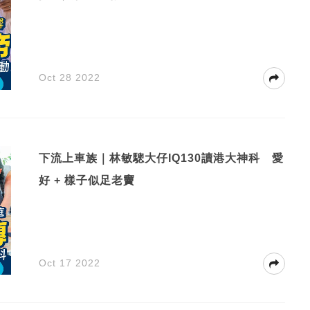
Oct 28 2022
下流上車族｜林敏驄大仔IQ130讀港大神科 愛
好 + 樣子似足老竇
Oct 17 2022