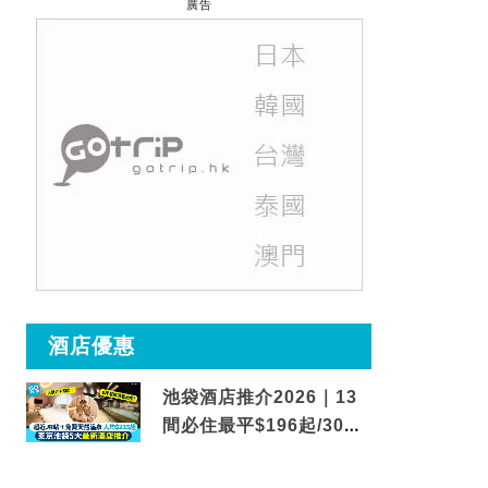
廣告
酒店優惠
池袋酒店推介2026｜13
間必住最平$196起/30秒
到車站/免費碳酸溫泉