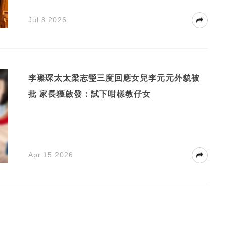
Jul 8 2026
李璨琛太太梁志瑩三度回應女兒李元元外貌被
批 家長獲啟發：試下咁樣教仔女
Apr 15 2026