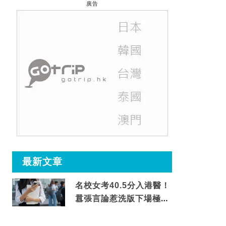
廣告
最新文章
名校女考40.5分入港醫！
囂張言論惹洗版下場極震
撼