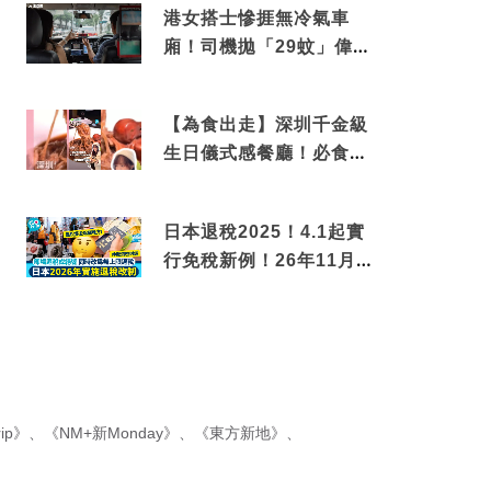
港女搭士慘捱無冷氣車
廂！司機拋「29蚊」偉論
揭驚人結局
【為食出走】深圳千金級
生日儀式感餐廳！必食失
傳香港名菜仙鶴神針＋黃
金松葉蟹斗
日本退稅2025！4.1起實
行免稅新例！26年11月
新制先付後退 即睇步
驟！
ip》
、
《NM+新Monday》
、
《東方新地》
、