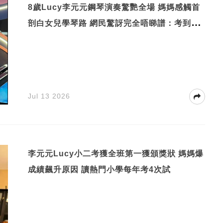
8歲Lucy李元元鋼琴演奏驚艷全場 媽媽感觸首
剖白女兒學琴路 網民驚訝完全唔睇譜：考到第
幾級？
Jul 13 2026
李元元Lucy小二考獲全班第一獲頒獎狀 媽媽爆
成績飆升原因 讀熱門小學每年考4次試