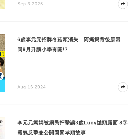
Sep 3 2025
6歲李元元招牌冬菇頭消失 阿媽揭背後原因
同9月升讀小學有關!?
Aug 16 2024
李元元媽媽被網民抨擊讓3歲Lucy拋頭露面 8字
霸氣反擊兼公開囡囡孝順故事