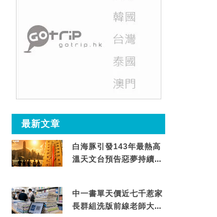
最新文章
白海豚引發143年最熱高
溫天文台預告惡夢持續至
這天
中一書單天價近七千惹家
長群組洗版前線老師大爆