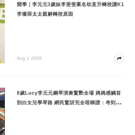
開學｜李元元3歲妹李斐斐棄名幼直升轉校讀K1
李璨琛太太親解轉校原因
Aug 1 2026
8歲Lucy李元元鋼琴演奏驚艷全場 媽媽感觸首
剖白女兒學琴路 網民驚訝完全唔睇譜：考到第
幾級？