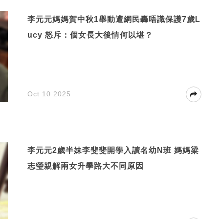
李元元媽媽賀中秋1舉動遭網民轟唔識保護7歲L
ucy 怒斥：個女長大後情何以堪？
Oct 10 2025
李元元2歲半妹李斐斐開學入讀名幼N班 媽媽梁
志瑩親解兩女升學路大不同原因