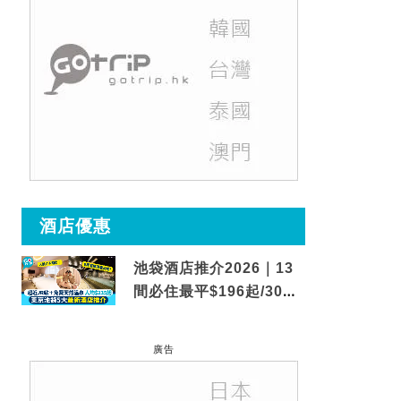
酒店優惠
池袋酒店推介2026｜13
間必住最平$196起/30秒
到車站/免費碳酸溫泉
廣告