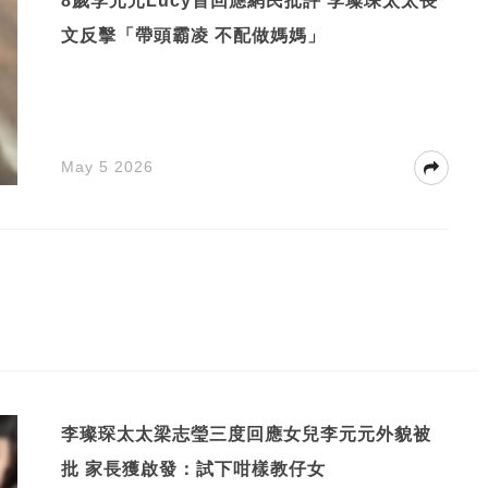
8歲李元元Lucy首回應網民批評 李璨琛太太長
文反擊「帶頭霸凌 不配做媽媽」
May 5 2026
李璨琛太太梁志瑩三度回應女兒李元元外貌被
批 家長獲啟發：試下咁樣教仔女