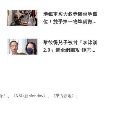
綑綁銷售真正內幕
港鐵車廂大叔赤腳坐地霸
位！雙手捧一物準備做出
隨時被罰數千元舉動
黎彼得兒子被封「李泳漢
2.0」遭全網圍攻 鍾志光
罕有動氣護航揭內情
ip》
、
《NM+新Monday》
、
《東方新地》
、