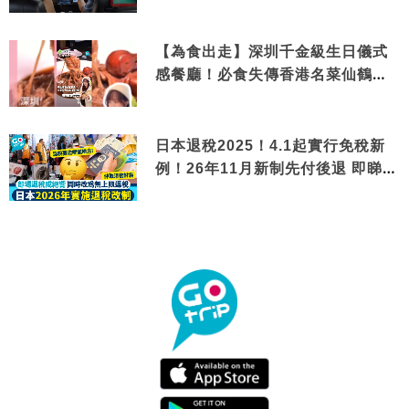
【為食出走】深圳千金級生日儀式
感餐廳！必食失傳香港名菜仙鶴神
針＋黃金松葉蟹斗
日本退稅2025！4.1起實行免稅新
例！26年11月新制先付後退 即睇步
驟！