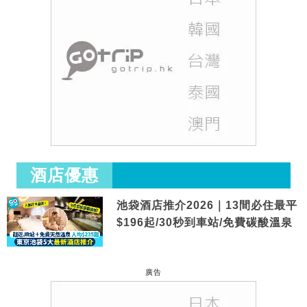
酒店優惠
池袋酒店推介2026｜13間必住最平
$196起/30秒到車站/免費碳酸溫泉
廣告