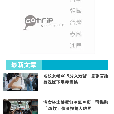
最新文章
名校女考40.5分入港醫！囂張言論
惹洗版下場極震撼
港女搭士慘捱無冷氣車廂！司機拋
「29蚊」偉論揭驚人結局