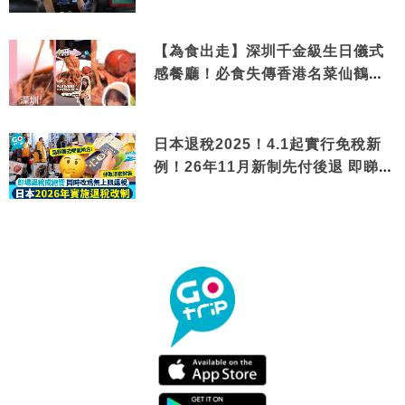
【為食出走】深圳千金級生日儀式
感餐廳！必食失傳香港名菜仙鶴神
針＋黃金松葉蟹斗
日本退稅2025！4.1起實行免稅新
例！26年11月新制先付後退 即睇步
驟！