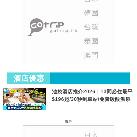
酒店優惠
池袋酒店推介2026｜13間必住最平
$196起/30秒到車站/免費碳酸溫泉
廣告