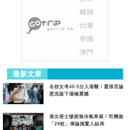
最新文章
名校女考40.5分入港醫！囂張言論
惹洗版下場極震撼
港女搭士慘捱無冷氣車廂！司機拋
「29蚊」偉論揭驚人結局