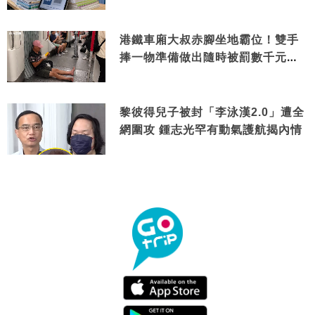
港鐵車廂大叔赤腳坐地霸位！雙手
捧一物準備做出隨時被罰數千元舉
動
黎彼得兒子被封「李泳漢2.0」遭全
網圍攻 鍾志光罕有動氣護航揭內情