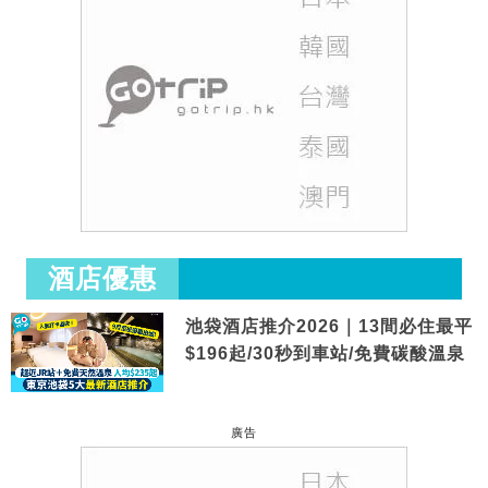
酒店優惠
池袋酒店推介2026｜13間必住最平
$196起/30秒到車站/免費碳酸溫泉
廣告