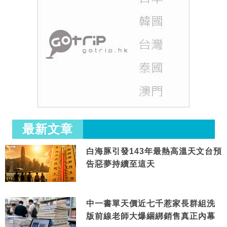
最新文章
白海豚引發143年最熱高溫天文台預
告惡夢持續至這天
中一書單天價近七千惹家長群組洗
版前線老師大爆綑綁銷售真正內幕