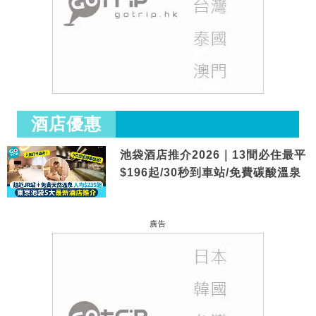
酒店優惠
池袋酒店推介2026｜13間必住最平
$196起/30秒到車站/免費碳酸溫泉
廣告