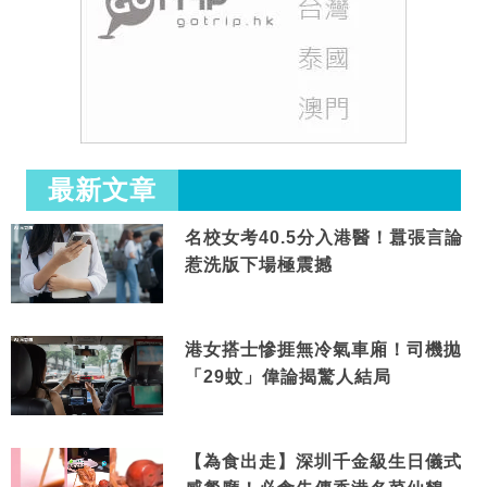
最新文章
名校女考40.5分入港醫！囂張言論
惹洗版下場極震撼
港女搭士慘捱無冷氣車廂！司機拋
「29蚊」偉論揭驚人結局
【為食出走】深圳千金級生日儀式