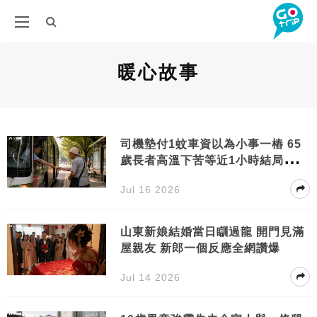
暖心故事
司機墊付1蚊車資以為小事一樁 65
歲長者高溫下苦等近1小時結局暖哭
網民
Jul 16 2026
山東新娘結婚當日瞓過龍 開門見滿
屋親友 新郎一個反應全網讚爆
Jul 14 2026