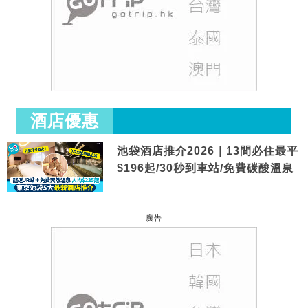
酒店優惠
池袋酒店推介2026｜13間必住最平
$196起/30秒到車站/免費碳酸溫泉
廣告