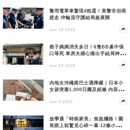
警用電單車驚現4粒蛋！美警非但唔
趕走 仲輪流守護結局超展開
Jun 18 2026
燕子媽媽消失多日！6隻BB巢中張
口等死 車房夫婦心痛出手結局神反
轉
Jun 10 2026
內地女沖繩搭巴士遇障礙｜日本小
女孩突塞1,000日圓及紙條 內容暖
爆全網！
Jun 9 2026
放學遇「特殊家長」焦急攔路！園
長跟上前驚見心碎一幕 12條小生命