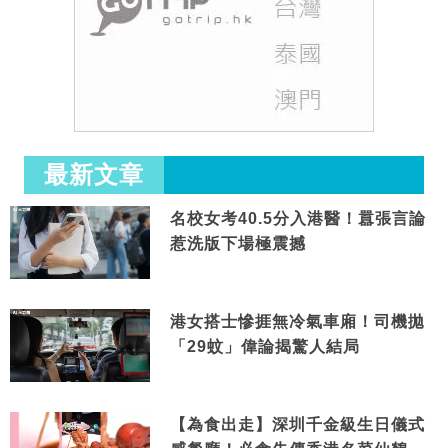
最新文章
名校女考40.5分入港醫！囂張言論
惹洗版下場極震撼
港女搭士慘捱無冷氣車廂！司機拋
「29蚊」偉論揭驚人結局
【為食出走】深圳千金級生日儀式