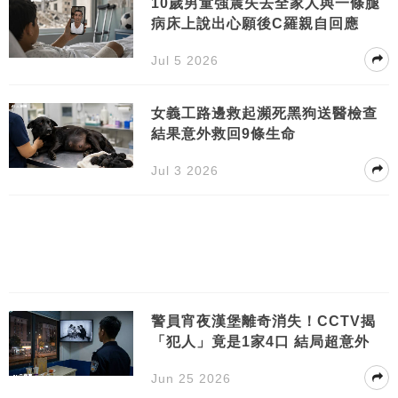
10歲男童強震失去全家人與一條腿
病床上說出心願後C羅親自回應
Jul 5 2026
女義工路邊救起瀕死黑狗送醫檢查
結果意外救回9條生命
Jul 3 2026
警員宵夜漢堡離奇消失！CCTV揭
「犯人」竟是1家4口 結局超意外
Jun 25 2026