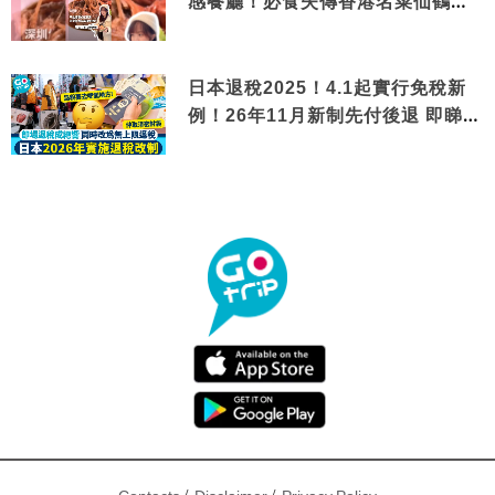
感餐廳！必食失傳香港名菜仙鶴神
針＋黃金松葉蟹斗
日本退稅2025！4.1起實行免稅新
例！26年11月新制先付後退 即睇步
驟！