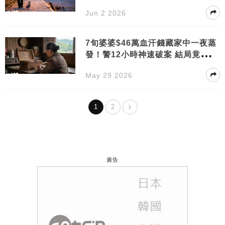
危在旦夕
Jun 2 2026
7旬婆婆$46萬血汗錢藏家中一夜蒸
發！警12小時神速破案 結局竟有超
暖心反轉
May 29 2026
1
2
廣告