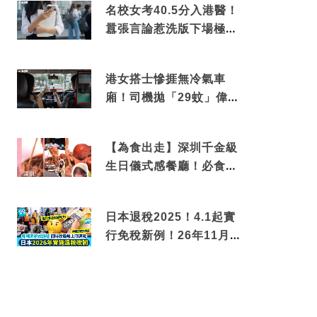
名校女考40.5分入港醫！
囂張言論惹洗版下場極震
撼
港女搭士慘捱無冷氣車
廂！司機拋「29蚊」偉論
揭驚人結局
【為食出走】深圳千金級
生日儀式感餐廳！必食失
傳香港名菜仙鶴神針＋黃
金松葉蟹斗
日本退稅2025！4.1起實
行免稅新例！26年11月
新制先付後退 即睇步驟！