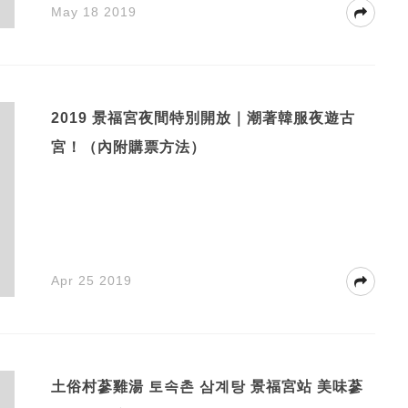
May 18 2019
2019 景福宮夜間特別開放｜潮著韓服夜遊古
宮！（內附購票方法）
Apr 25 2019
土俗村蔘雞湯 토속촌 삼계탕 景福宮站 美味蔘