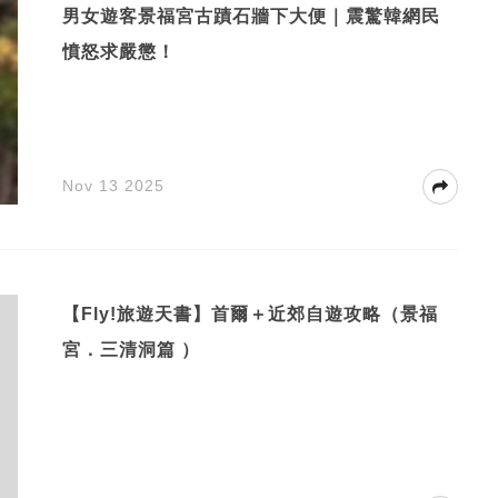
男女遊客景福宮古蹟石牆下大便｜震驚韓網民
憤怒求嚴懲！
Nov 13 2025
【Fly!旅遊天書】首爾＋近郊自遊攻略（景福
宮．三清洞篇 ）