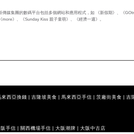
新傳媒集團的數碼平台包括多個網站和應用程式，如
《新假期》
、
《GOtr
《more》
、
《Sunday Kiss 親子童萌》
、
《經濟一週》
。
馬來西亞換錢
|
吉隆坡美食
|
馬來西亞手信
|
茨廠街美食
|
吉
大阪手信
|
關西機場手信
|
大阪潮牌
|
大阪中古店