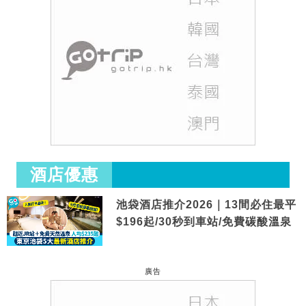
酒店優惠
池袋酒店推介2026｜13間必住最平
$196起/30秒到車站/免費碳酸溫泉
廣告