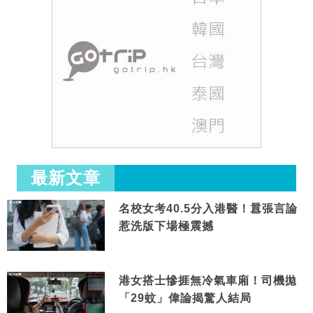
最新文章
名校女考40.5分入港醫！囂張言論
惹洗版下場極震撼
港女搭士慘捱無冷氣車廂！司機拋
「29蚊」偉論揭驚人結局