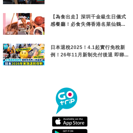
【為食出走】深圳千金級生日儀式
感餐廳！必食失傳香港名菜仙鶴神
針＋黃金松葉蟹斗
日本退稅2025！4.1起實行免稅新
例！26年11月新制先付後退 即睇步
驟！