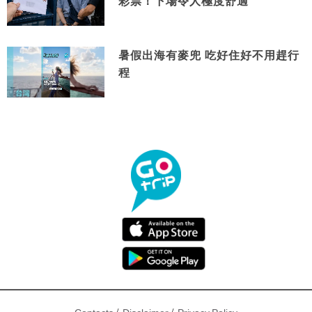
彩票！下場令人極度舒適
暑假出海有麥兜 吃好住好不用趕行
程