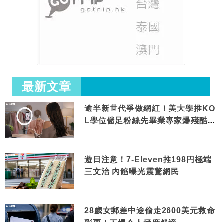
最新文章
逾半新世代爭做網紅！美大學推KO
L學位儲足粉絲先畢業專家爆殘酷現
實
遊日注意！7-Eleven推198円極端
三文治 內餡曝光震驚網民
28歲女郵差中途偷走2600美元救命