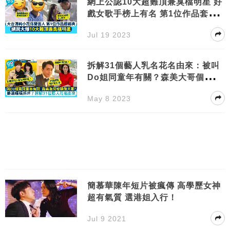
網上公認10大超難頂兼臭檔明星 好
戲女歌手榜上有名 第1位作品套套
經典
Jul 19 2023
拆解31個藝人乳名花名由來：被叫
Do姐同童年有關？森美大哥個名點
嚟？
May 8 2023
簡慕華陳年短片被瘋傳 高學歷女神
超有氣質 選港姐入行！
Jul 9 2021