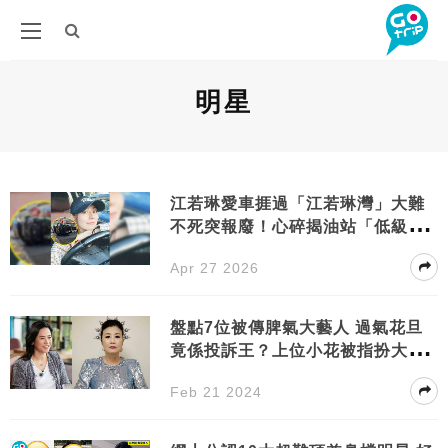
明星
江若琳愛車捱過「江若琳灣」大難
不死突報廢！心碎揭油站「低級失
誤」真相惹網民怒轟
Apr 27 2026
盤點7位被傳脾氣大藝人 過氣花旦
竟係投訴王？上位小花被指扮大
牌！
Feb 21 2024