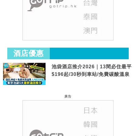
酒店優惠
池袋酒店推介2026｜13間必住最平
$196起/30秒到車站/免費碳酸溫泉
廣告