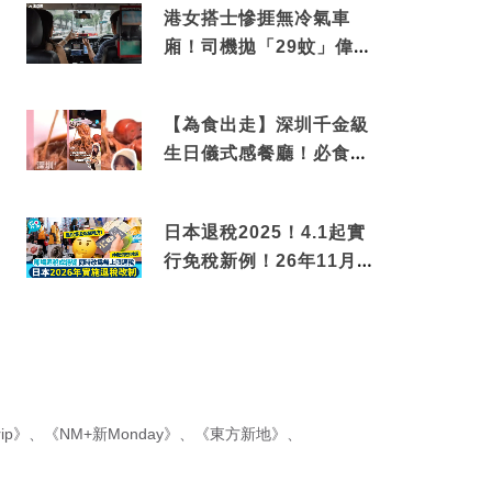
港女搭士慘捱無冷氣車
廂！司機拋「29蚊」偉論
揭驚人結局
【為食出走】深圳千金級
生日儀式感餐廳！必食失
傳香港名菜仙鶴神針＋黃
金松葉蟹斗
日本退稅2025！4.1起實
行免稅新例！26年11月
新制先付後退 即睇步
驟！
ip》
、
《NM+新Monday》
、
《東方新地》
、