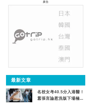
廣告
最新文章
名校女考40.5分入港醫！
囂張言論惹洗版下場極震
撼