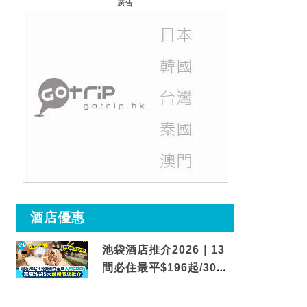
廣告
酒店優惠
池袋酒店推介2026｜13
間必住最平$196起/30秒
到車站/免費碳酸溫泉