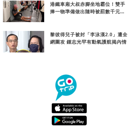
港鐵車廂大叔赤腳坐地霸位！雙手
捧一物準備做出隨時被罰數千元舉
動
黎彼得兒子被封「李泳漢2.0」遭全
網圍攻 鍾志光罕有動氣護航揭內情