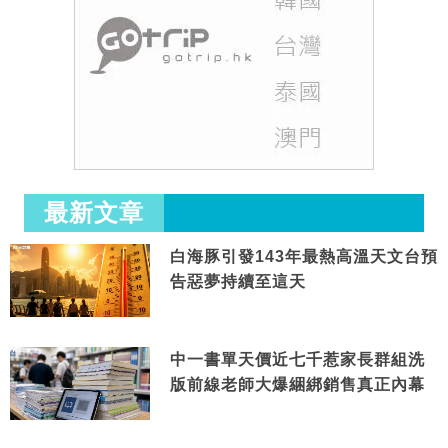
最新文章
白海豚引發143年最熱高溫天文台預
告惡夢持續至這天
中一書單天價近七千惹家長群組洗
版前線老師大爆綑綁銷售真正內幕