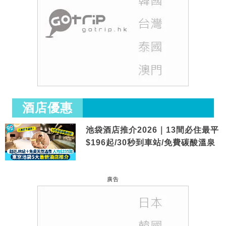
酒店優惠
池袋酒店推介2026｜13間必住最平
$196起/30秒到車站/免費碳酸溫泉
廣告