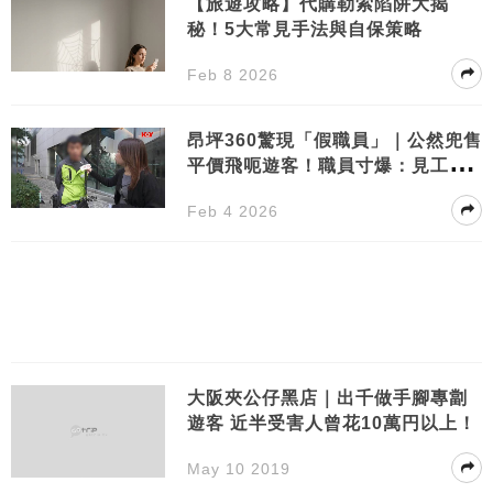
【旅遊攻略】代購勒索陷阱大揭
秘！5大常見手法與自保策略
Feb 8 2026
昂坪360驚現「假職員」｜公然兜售
平價飛呃遊客！職員寸爆：見工唔
成功？
Feb 4 2026
大阪夾公仔黑店｜出千做手腳專劏
遊客 近半受害人曾花10萬円以上！
May 10 2019