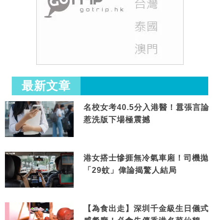
最新文章
名校女考40.5分入港醫！囂張言論
惹洗版下場極震撼
港女搭士慘捱無冷氣車廂！司機拋
「29蚊」偉論揭驚人結局
【為食出走】深圳千金級生日儀式