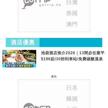
酒店優惠
池袋酒店推介2026｜13間必住最平
$196起/30秒到車站/免費碳酸溫泉
廣告