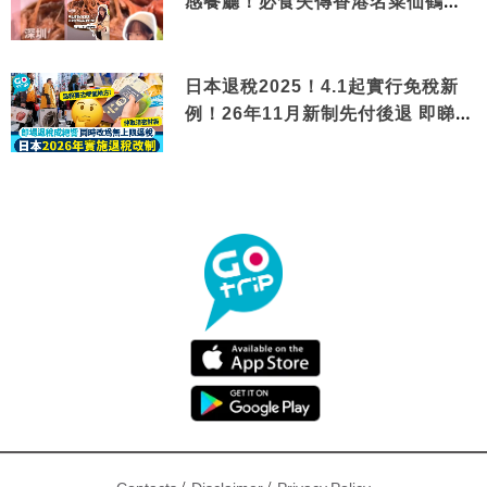
感餐廳！必食失傳香港名菜仙鶴神
針＋黃金松葉蟹斗
日本退稅2025！4.1起實行免稅新
例！26年11月新制先付後退 即睇步
驟！