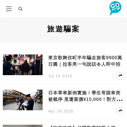
旅遊騙案
東京歌舞伎町半年騙走旅客9900萬
日圓｜拉客男一句說話令人即中招
Jul 14 2026
日本單車新例實施！學生哥踩車突
被截停 竟遭索價¥15,000！對方一
句話嚇到即刻畀錢
Apr 18 2026