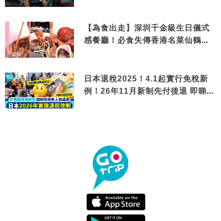
【為食出走】深圳千金級生日儀式
感餐廳！必食失傳香港名菜仙鶴神
針＋黃金松葉蟹斗
日本退稅2025！4.1起實行免稅新
例！26年11月新制先付後退 即睇步
驟！