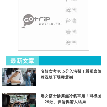
最新文章
名校女考40.5分入港醫！囂張言論
惹洗版下場極震撼
港女搭士慘捱無冷氣車廂！司機拋
「29蚊」偉論揭驚人結局