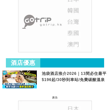
酒店優惠
池袋酒店推介2026｜13間必住最平
$196起/30秒到車站/免費碳酸溫泉
廣告