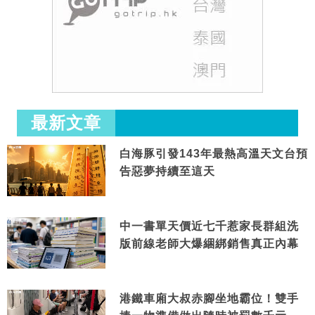
最新文章
白海豚引發143年最熱高溫天文台預
告惡夢持續至這天
中一書單天價近七千惹家長群組洗
版前線老師大爆綑綁銷售真正內幕
港鐵車廂大叔赤腳坐地霸位！雙手