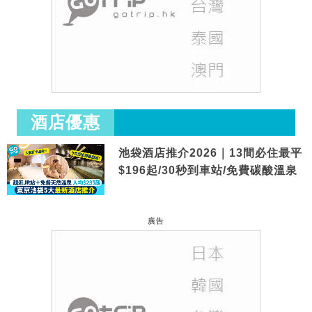
酒店優惠
池袋酒店推介2026｜13間必住最平
$196起/30秒到車站/免費碳酸溫泉
廣告