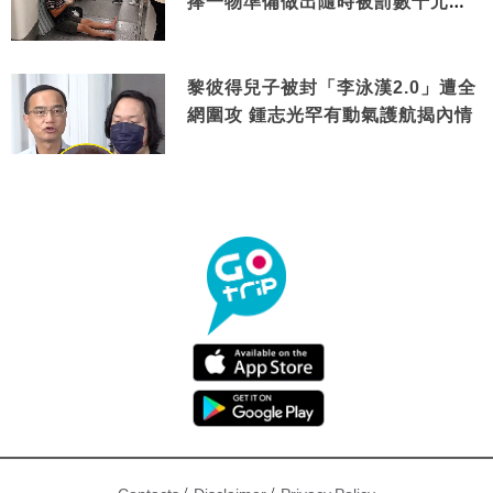
捧一物準備做出隨時被罰數千元舉
動
黎彼得兒子被封「李泳漢2.0」遭全
網圍攻 鍾志光罕有動氣護航揭內情