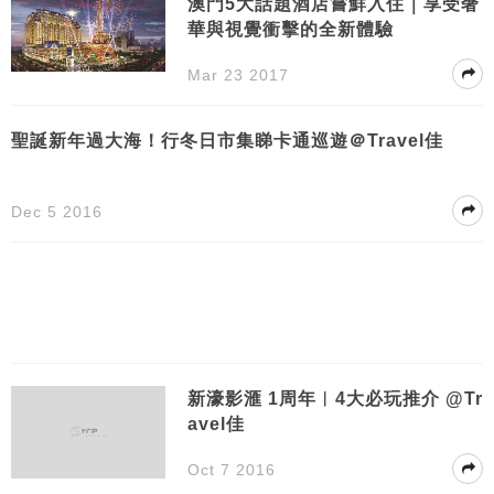
澳門5大話題酒店嘗鮮入住｜享受奢
華與視覺衝擊的全新體驗
Mar 23 2017
聖誕新年過大海！行冬日市集睇卡通巡遊＠Travel佳
Dec 5 2016
新濠影滙 1周年︳4大必玩推介 @Tr
avel佳
Oct 7 2016