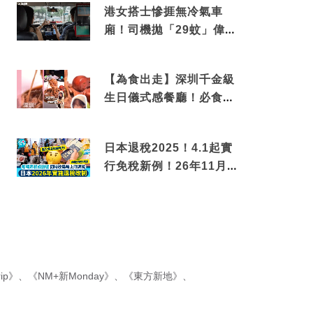
港女搭士慘捱無冷氣車
廂！司機拋「29蚊」偉論
揭驚人結局
【為食出走】深圳千金級
生日儀式感餐廳！必食失
傳香港名菜仙鶴神針＋黃
金松葉蟹斗
日本退稅2025！4.1起實
行免稅新例！26年11月
新制先付後退 即睇步
驟！
ip》
、
《NM+新Monday》
、
《東方新地》
、