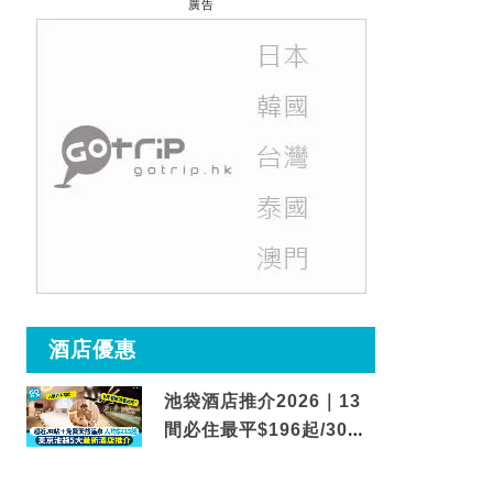
廣告
酒店優惠
池袋酒店推介2026｜13
間必住最平$196起/30秒
到車站/免費碳酸溫泉