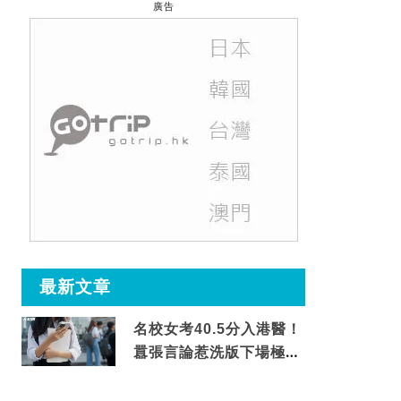
廣告
最新文章
名校女考40.5分入港醫！
囂張言論惹洗版下場極震
撼