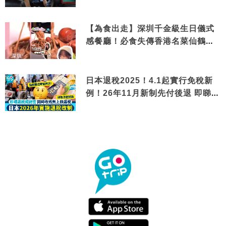
【為食出走】深圳千金級生日儀式
感餐廳！必食失傳香港名菜仙鶴神
針＋黃金松葉蟹斗
日本退稅2025！4.1起實行免稅新
例！26年11月新制先付後退 即睇步
驟！