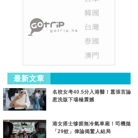
最新文章
名校女考40.5分入港醫！囂張言論
惹洗版下場極震撼
港女搭士慘捱無冷氣車廂！司機拋
「29蚊」偉論揭驚人結局