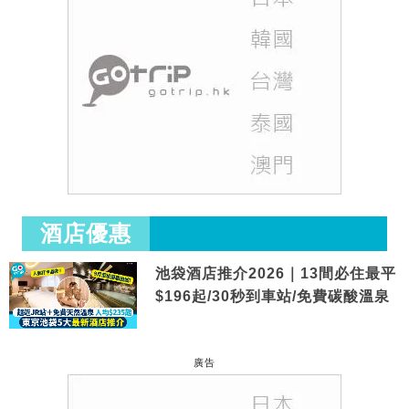
酒店優惠
池袋酒店推介2026｜13間必住最平
$196起/30秒到車站/免費碳酸溫泉
廣告