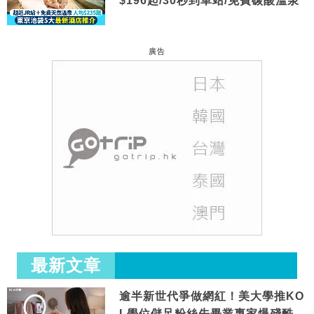
$196起/30秒到車站/免費碳酸溫泉
廣告
最新文章
逾半新世代爭做網紅！美大學推KO
L學位儲足粉絲先畢業專家爆殘酷現