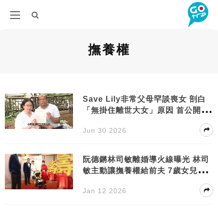
撫養權
Save Lily非常父母罕談喪女 剖白
「無掛住離世大女」原因 首公開回
應會否生第四胎
Jun 30 2026
阮德鏘林司敏離婚導火線曝光 林司
敏主動讓撫養權給前夫 7歲女兒反
應令父母驚訝
Jan 12 2026