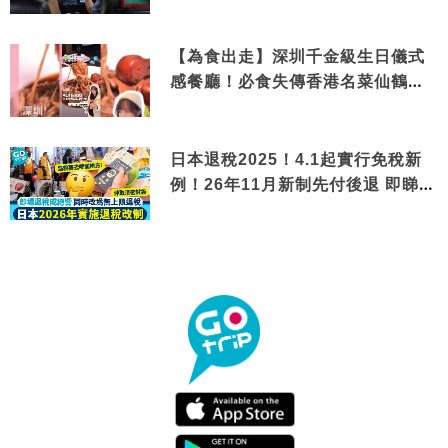
【為食出走】深圳千金級生日儀式
感餐廳！必食失傳香港名菜仙鶴神
針＋黃金松葉蟹斗
日本退稅2025！4.1起實行免稅新
例！26年11月新制先付後退 即睇步
驟！