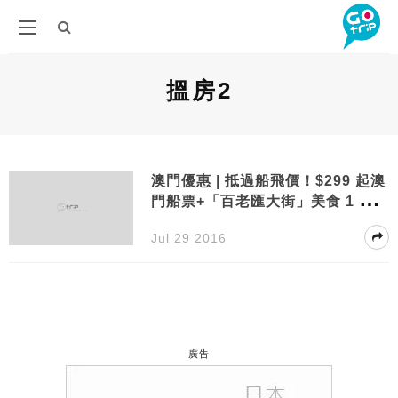
搵房2
澳門優惠 | 抵過船飛價！$299 起澳
門船票+「百老匯大街」美食 1 天套
票 連夜航包稅 | Travelzoo
Jul 29 2016
廣告