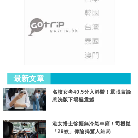
最新文章
名校女考40.5分入港醫！囂張言論
惹洗版下場極震撼
港女搭士慘捱無冷氣車廂！司機拋
「29蚊」偉論揭驚人結局