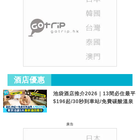
酒店優惠
池袋酒店推介2026｜13間必住最平
$196起/30秒到車站/免費碳酸溫泉
廣告