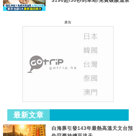
$196起/30秒到車站/免費碳酸溫泉
廣告
最新文章
白海豚引發143年最熱高溫天文台預
告惡夢持續至這天