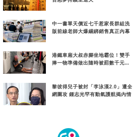
中一書單天價近七千惹家長群組洗
版前線老師大爆綑綁銷售真正內幕
港鐵車廂大叔赤腳坐地霸位！雙手
捧一物準備做出隨時被罰數千元舉
動
黎彼得兒子被封「李泳漢2.0」遭全
網圍攻 鍾志光罕有動氣護航揭內情