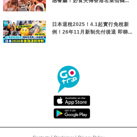
感餐廳！必食失傳香港名菜仙鶴神
針＋黃金松葉蟹斗
日本退稅2025！4.1起實行免稅新
例！26年11月新制先付後退 即睇步
驟！