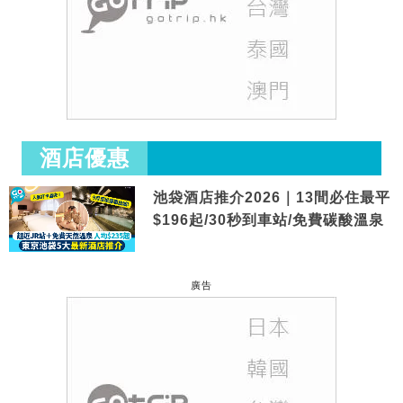
酒店優惠
池袋酒店推介2026｜13間必住最平
$196起/30秒到車站/免費碳酸溫泉
廣告