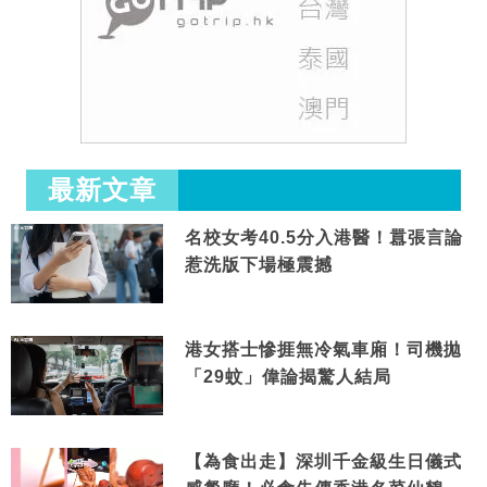
最新文章
名校女考40.5分入港醫！囂張言論
惹洗版下場極震撼
港女搭士慘捱無冷氣車廂！司機拋
「29蚊」偉論揭驚人結局
【為食出走】深圳千金級生日儀式