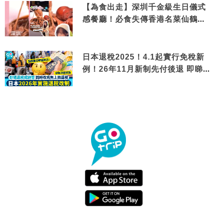
【為食出走】深圳千金級生日儀式
感餐廳！必食失傳香港名菜仙鶴神
針＋黃金松葉蟹斗
日本退稅2025！4.1起實行免稅新
例！26年11月新制先付後退 即睇步
驟！