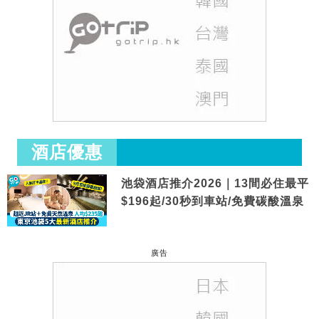
酒店優惠
池袋酒店推介2026｜13間必住最平
$196起/30秒到車站/免費碳酸溫泉
廣告