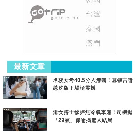
最新文章
名校女考40.5分入港醫！囂張言論
惹洗版下場極震撼
港女搭士慘捱無冷氣車廂！司機拋
「29蚊」偉論揭驚人結局