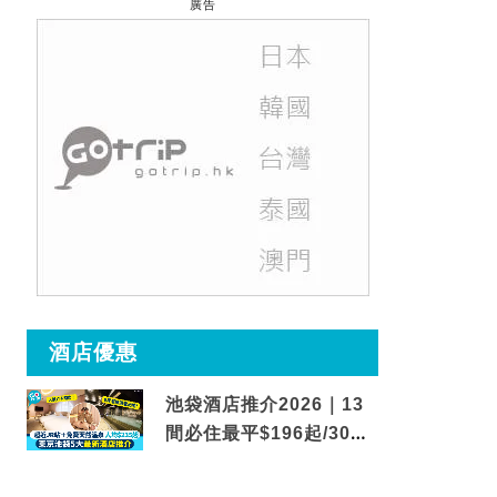
廣告
酒店優惠
池袋酒店推介2026｜13
間必住最平$196起/30秒
到車站/免費碳酸溫泉