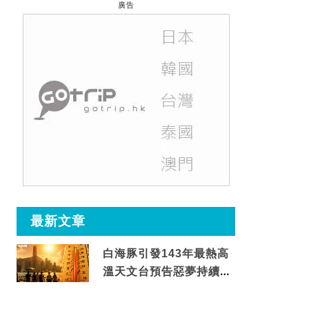
廣告
最新文章
白海豚引發143年最熱高
溫天文台預告惡夢持續至
這天