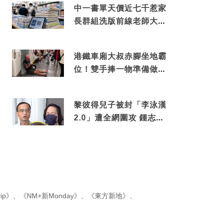
中一書單天價近七千惹家
長群組洗版前線老師大爆
綑綁銷售真正內幕
港鐵車廂大叔赤腳坐地霸
位！雙手捧一物準備做出
隨時被罰數千元舉動
黎彼得兒子被封「李泳漢
2.0」遭全網圍攻 鍾志光
罕有動氣護航揭內情
ip》
、
《NM+新Monday》
、
《東方新地》
、