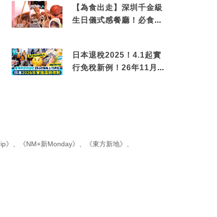
【為食出走】深圳千金級
生日儀式感餐廳！必食失
傳香港名菜仙鶴神針＋黃
金松葉蟹斗
日本退稅2025！4.1起實
行免稅新例！26年11月
新制先付後退 即睇步驟！
ip》
、
《NM+新Monday》
、
《東方新地》
、