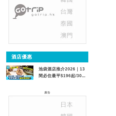
酒店優惠
池袋酒店推介2026｜13
間必住最平$196起/30秒
到車站/免費碳酸溫泉
廣告