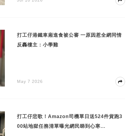
打工仔港鐵車廂進食被公審 一原因惹全網同情
反轟樓主：小學雞
May 7 2026
打工仔悲歌！Amazon司機單日送524件貨跑3
00站地獄任務清單曝光網民睇到心寒…