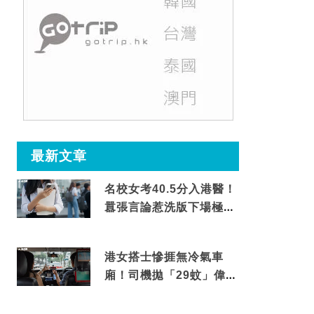
最新文章
名校女考40.5分入港醫！
囂張言論惹洗版下場極震
撼
港女搭士慘捱無冷氣車
廂！司機拋「29蚊」偉論
揭驚人結局