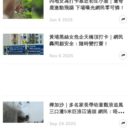
內地女為打卡靠近初生小鹿｜遭母
鹿激動飛踢 下場曝光網民零可憐！
Jan 6 2026
黃埔黑絲女危企天橋頂打卡｜網民
轟罔顧安全：隨時變打齋！
Nov 6 2025
樺加沙｜多名家長帶幼童觀浪追風
三口遭5米巨浪冚過頭 網民：唔好
救
Sep 24 2025