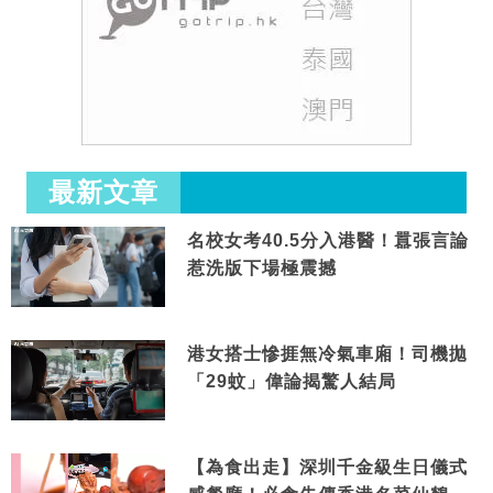
最新文章
名校女考40.5分入港醫！囂張言論
惹洗版下場極震撼
港女搭士慘捱無冷氣車廂！司機拋
「29蚊」偉論揭驚人結局
【為食出走】深圳千金級生日儀式