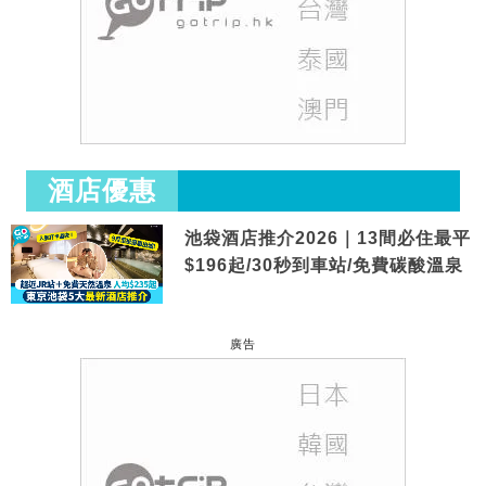
酒店優惠
池袋酒店推介2026｜13間必住最平
$196起/30秒到車站/免費碳酸溫泉
廣告