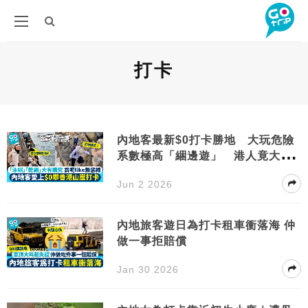
打卡
內地客最新$0打卡勝地 大玩危險
系數極高「綑邊遊」 港人竟大叫
支持？！
Jun 2 2026
內地旅客遊日為打卡租車衝落海 仲
做一事拒賠償
Jan 30 2026