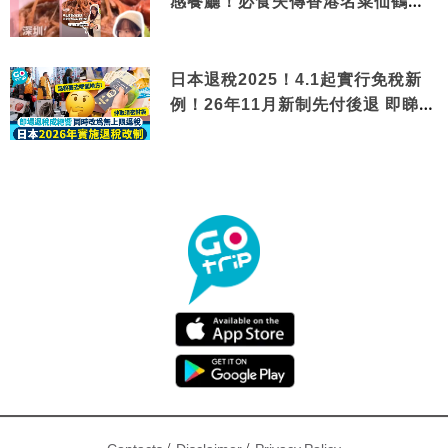
感餐廳！必食失傳香港名菜仙鶴神
針＋黃金松葉蟹斗
日本退稅2025！4.1起實行免稅新
例！26年11月新制先付後退 即睇步
驟！