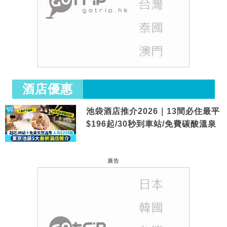
酒店優惠
池袋酒店推介2026｜13間必住最平
$196起/30秒到車站/免費碳酸溫泉
廣告