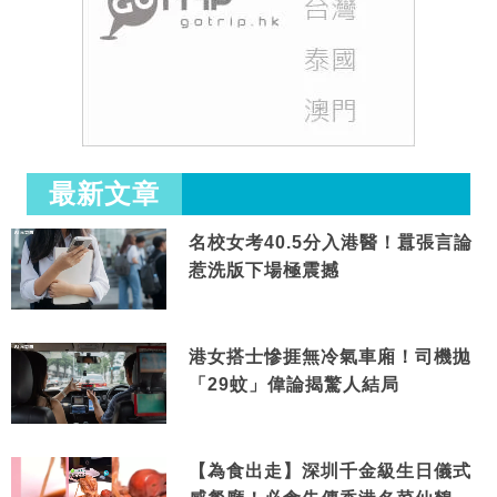
最新文章
名校女考40.5分入港醫！囂張言論
惹洗版下場極震撼
港女搭士慘捱無冷氣車廂！司機拋
「29蚊」偉論揭驚人結局
【為食出走】深圳千金級生日儀式