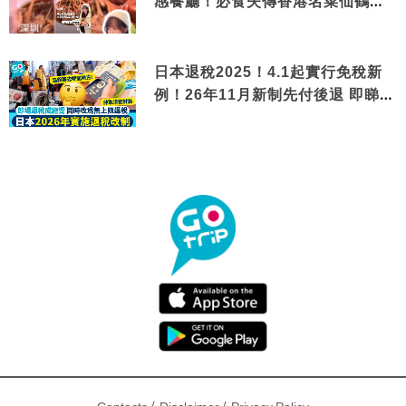
感餐廳！必食失傳香港名菜仙鶴神
針＋黃金松葉蟹斗
日本退稅2025！4.1起實行免稅新
例！26年11月新制先付後退 即睇步
驟！