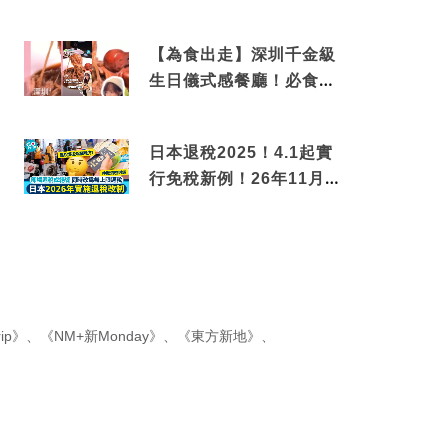
揭驚人結局
【為食出走】深圳千金級
生日儀式感餐廳！必食失
傳香港名菜仙鶴神針＋黃
金松葉蟹斗
日本退稅2025！4.1起實
行免稅新例！26年11月
新制先付後退 即睇步驟！
ip》
、
《NM+新Monday》
、
《東方新地》
、