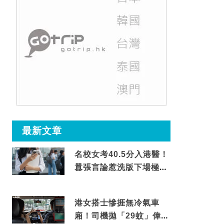
最新文章
名校女考40.5分入港醫！
囂張言論惹洗版下場極震
撼
港女搭士慘捱無冷氣車
廂！司機拋「29蚊」偉論