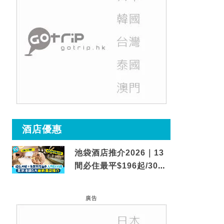
酒店優惠
池袋酒店推介2026｜13
間必住最平$196起/30秒
到車站/免費碳酸溫泉
廣告