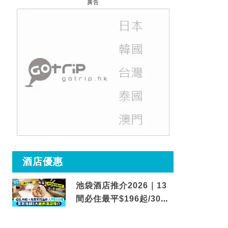
廣告
酒店優惠
池袋酒店推介2026｜13
間必住最平$196起/30秒
到車站/免費碳酸溫泉