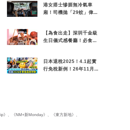
港女搭士慘捱無冷氣車
廂！司機拋「29蚊」偉論
揭驚人結局
【為食出走】深圳千金級
生日儀式感餐廳！必食失
傳香港名菜仙鶴神針＋黃
金松葉蟹斗
日本退稅2025！4.1起實
行免稅新例！26年11月
新制先付後退 即睇步
驟！
ip》
、
《NM+新Monday》
、
《東方新地》
、