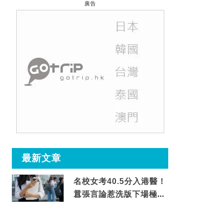
廣告
最新文章
名校女考40.5分入港醫！
囂張言論惹洗版下場極震
撼