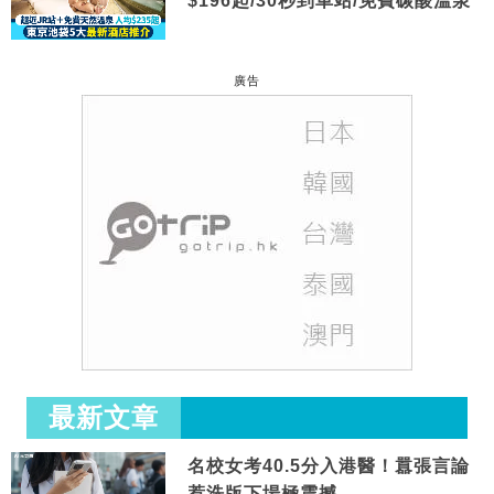
$196起/30秒到車站/免費碳酸溫泉
廣告
最新文章
名校女考40.5分入港醫！囂張言論
惹洗版下場極震撼