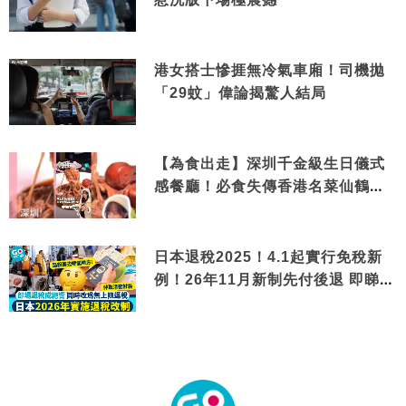
港女搭士慘捱無冷氣車廂！司機拋
「29蚊」偉論揭驚人結局
【為食出走】深圳千金級生日儀式
感餐廳！必食失傳香港名菜仙鶴神
針＋黃金松葉蟹斗
日本退稅2025！4.1起實行免稅新
例！26年11月新制先付後退 即睇步
驟！