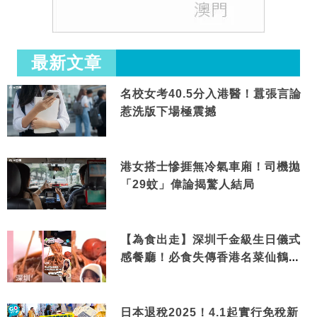
最新文章
名校女考40.5分入港醫！囂張言論
惹洗版下場極震撼
港女搭士慘捱無冷氣車廂！司機拋
「29蚊」偉論揭驚人結局
【為食出走】深圳千金級生日儀式
感餐廳！必食失傳香港名菜仙鶴神
針＋黃金松葉蟹斗
日本退稅2025！4.1起實行免稅新