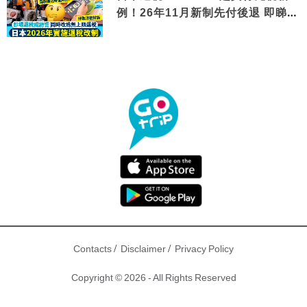
例！26年11月新制先付後退 即睇步
驟！
/
/
Contacts
Disclaimer
Privacy Policy
Copyright © 2026 - All Rights Reserved