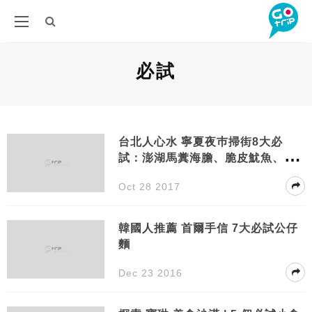
必試
台北人心水 寧夏夜巿掃街8大必
試：澎湖馬糞海膽、脆皮魷魚、爆
漿芋丸
Oct 28 2017
韓國人推薦 首爾手信 7大必試公仔
麵
Dec 23 2016