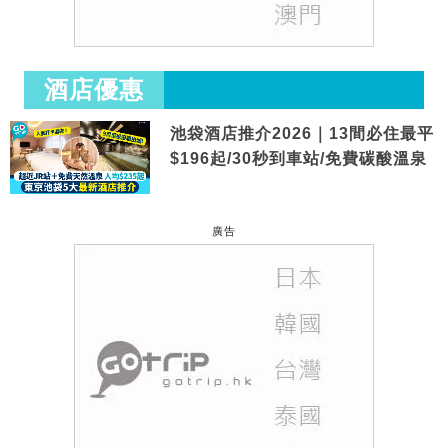
酒店優惠
池袋酒店推介2026｜13間必住最平
$196起/30秒到車站/免費碳酸溫泉
廣告