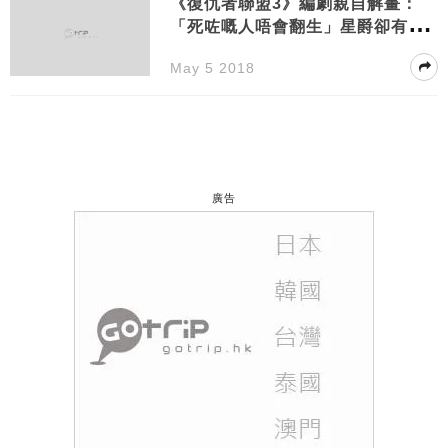
《復仇者聯盟3》編劇親自解畫：
「死咗嘅人唔會翻生」星爵卻有另
一番言論（含劇透）
May 5 2018
廣告