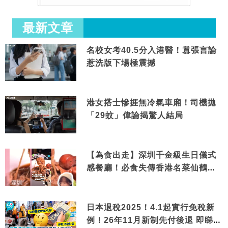
最新文章
名校女考40.5分入港醫！囂張言論
惹洗版下場極震撼
港女搭士慘捱無冷氣車廂！司機拋
「29蚊」偉論揭驚人結局
【為食出走】深圳千金級生日儀式
感餐廳！必食失傳香港名菜仙鶴神
針＋黃金松葉蟹斗
日本退稅2025！4.1起實行免稅新
例！26年11月新制先付後退 即睇步