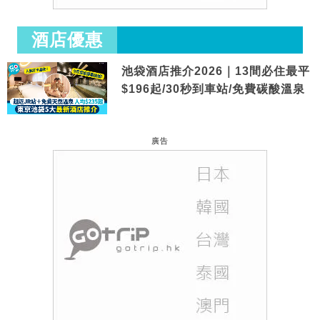
酒店優惠
池袋酒店推介2026｜13間必住最平
$196起/30秒到車站/免費碳酸溫泉
廣告