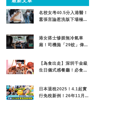
最新文章
名校女考40.5分入港醫！
囂張言論惹洗版下場極震
撼
港女搭士慘捱無冷氣車
廂！司機拋「29蚊」偉論
揭驚人結局
【為食出走】深圳千金級
生日儀式感餐廳！必食失
傳香港名菜仙鶴神針＋黃
金松葉蟹斗
日本退稅2025！4.1起實
行免稅新例！26年11月
新制先付後退 即睇步驟！