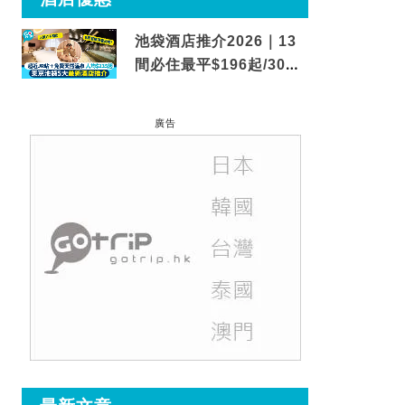
池袋酒店推介2026｜13
間必住最平$196起/30秒
到車站/免費碳酸溫泉
廣告