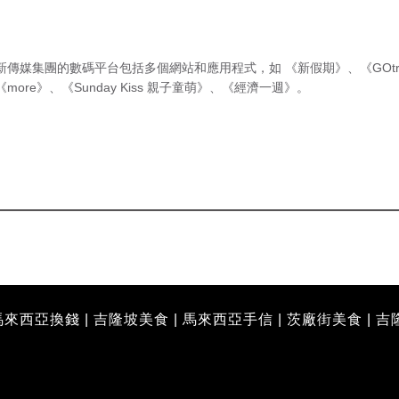
新傳媒集團的數碼平台包括多個網站和應用程式，如
《新假期》
、
《GOtr
《more》
、
《Sunday Kiss 親子童萌》
、
《經濟一週》
。
馬來西亞換錢
|
吉隆坡美食
|
馬來西亞手信
|
茨廠街美食
|
吉