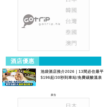
酒店優惠
池袋酒店推介2026｜13間必住最平
$196起/30秒到車站/免費碳酸溫泉
廣告