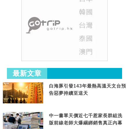
最新文章
白海豚引發143年最熱高溫天文台預
告惡夢持續至這天
中一書單天價近七千惹家長群組洗
版前線老師大爆綑綁銷售真正內幕