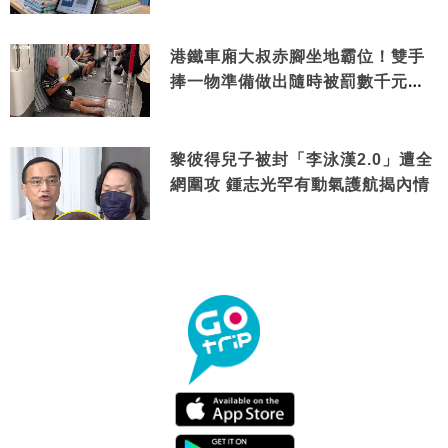
港鐵車廂大叔赤腳坐地霸位！雙手
捧一物準備做出隨時被罰數千元舉
動
黎彼得兒子被封「李泳漢2.0」遭全
網圍攻 鍾志光罕有動氣護航揭內情