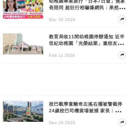
幼稚園畢業旅行「日本7日遊」無家
長陪同 超狂行程嚇爆網民：果然係
貴族學校
Mar 30 2026
教育局收11間幼稚園停辦通知 近半
世紀幼稚園「光榮結業」邀校友重
返母校告別
Feb 11 2026
校巴載學童離奇左搖右擺被警截停
24歲校巴司機當場被捕 家長：太恐
怖
Dec 16 2025