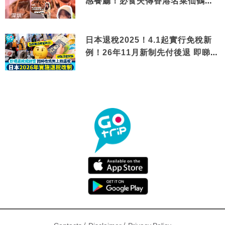
感餐廳！必食失傳香港名菜仙鶴神
針＋黃金松葉蟹斗
日本退稅2025！4.1起實行免稅新
例！26年11月新制先付後退 即睇步
驟！