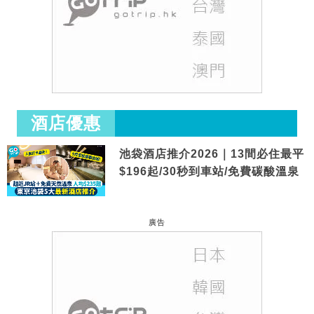
酒店優惠
池袋酒店推介2026｜13間必住最平
$196起/30秒到車站/免費碳酸溫泉
廣告