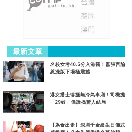
最新文章
名校女考40.5分入港醫！囂張言論
惹洗版下場極震撼
港女搭士慘捱無冷氣車廂！司機拋
「29蚊」偉論揭驚人結局
【為食出走】深圳千金級生日儀式