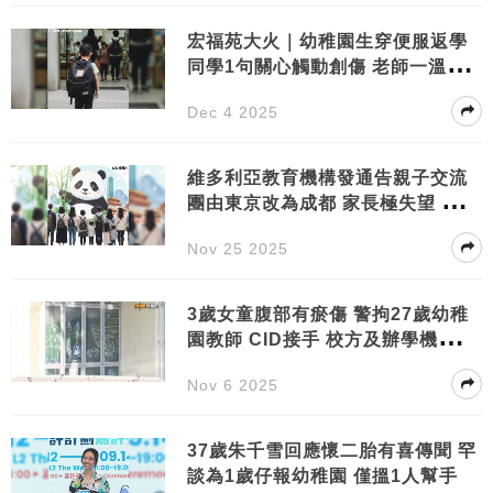
宏福苑大火｜幼稚園生穿便服返學
同學1句關心觸動創傷 老師一溫暖
舉動成功安撫
Dec 4 2025
維多利亞教育機構發通告親子交流
團由東京改為成都 家長極失望 附校
方通告全文
Nov 25 2025
3歲女童腹部有瘀傷 警拘27歲幼稚
園教師 CID接手 校方及辦學機構首
回應
Nov 6 2025
37歲朱千雪回應懷二胎有喜傳聞 罕
談為1歲仔報幼稚園 僅搵1人幫手